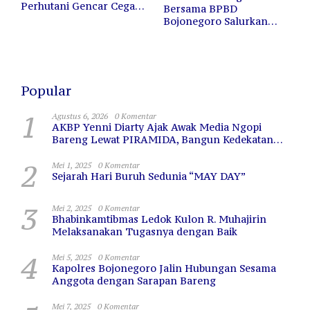
Perhutani Gencar Cegah
Bersama BPBD
Kebakaran Hutan dan
Bojonegoro Salurkan
Lahan
12.000 Liter Air Bersih
untuk Warga Terdampak
Kekeringan
Popular
1
Agustus 6, 2026
0 Komentar
AKBP Yenni Diarty Ajak Awak Media Ngopi
Bareng Lewat PIRAMIDA, Bangun Kedekatan
dan Sinergi
2
Mei 1, 2025
0 Komentar
Sejarah Hari Buruh Sedunia “MAY DAY”
3
Mei 2, 2025
0 Komentar
Bhabinkamtibmas Ledok Kulon R. Muhajirin
Melaksanakan Tugasnya dengan Baik
4
Mei 5, 2025
0 Komentar
Kapolres Bojonegoro Jalin Hubungan Sesama
Anggota dengan Sarapan Bareng
Mei 7, 2025
0 Komentar