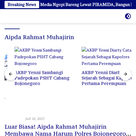
Langsung
 Diarty Ajak Awak Media Ngopi Bareng Lewat PIRAMIDA, Bangun Kedeka
Breaking News
ke
konten
Aipda Rahmat Muhajirin
AKBP Yenni Sambangi
AKBP Yenni Diarty Catat
Padepokan PSHT Cabang
Sejarah Sebagai Kapolres
Bojonegoro
Pertama Perempuan
TNI - Polri
Juli 18, 2025
Luar Biasa! Aipda Rahmat Muhajirin
Membawa Nama Harum Polres Bojonegoro