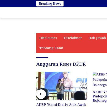
Langsung
Breaking News
ke
konten
Disclaimer
Disclaimer
Hak Jawab
Tentang Kami
Anggaran Reses DPDR
kan Tetap Abadi
ndukan
AKBP Ye
Padepo
Bojoneg
AKBP Yenni Diarty Ajak Awak