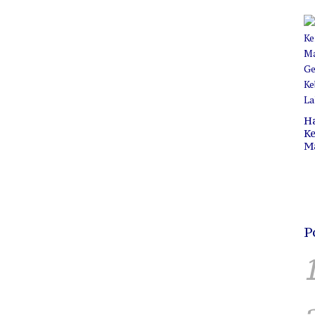
Pr
C
B
H
Ke
M
P
C
H
P