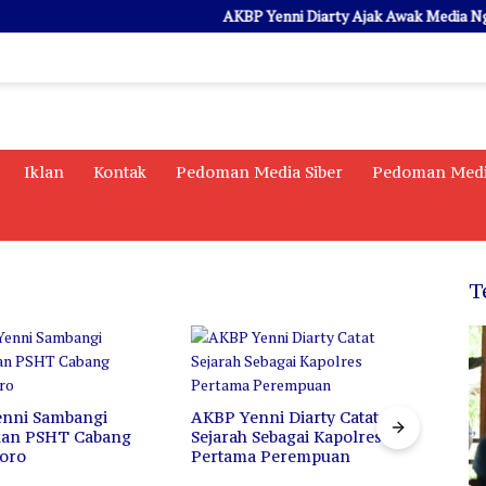
AKBP Yenni Diarty Ajak Awak Media Ngopi B
Iklan
Kontak
Pedoman Media Siber
Pedoman Medi
T
nni Sambangi
AKBP Yenni Diarty Catat
Di Ba
kan PSHT Cabang
Sejarah Sebagai Kapolres
Iren
oro
Pertama Perempuan
Prof
untu