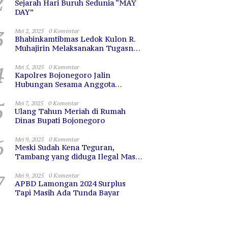
2
Sejarah Hari Buruh Sedunia “MAY
DAY”
3
Mei 2, 2025
0 Komentar
Bhabinkamtibmas Ledok Kulon R.
Muhajirin Melaksanakan Tugasnya
dengan Baik
4
Mei 5, 2025
0 Komentar
Kapolres Bojonegoro Jalin
Hubungan Sesama Anggota
dengan Sarapan Bareng
5
Mei 7, 2025
0 Komentar
Ulang Tahun Meriah di Rumah
Dinas Bupati Bojonegoro
6
Mei 9, 2025
0 Komentar
Meski Sudah Kena Teguran,
Tambang yang diduga Ilegal Masih
Terus Beroperasi
7
Mei 9, 2025
0 Komentar
APBD Lamongan 2024 Surplus
Tapi Masih Ada Tunda Bayar