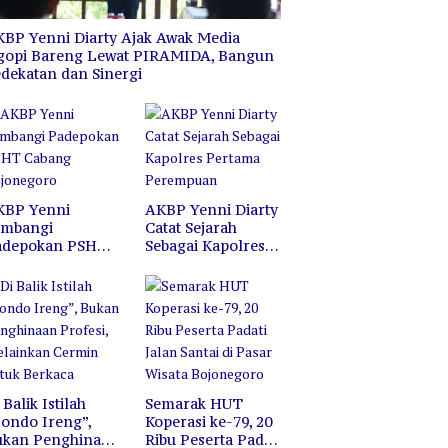
Bojonegoro
H
BP Yenni Diarty Ajak Awak Media
gopi Bareng Lewat PIRAMIDA, Bangun
dekatan dan Sinergi
KBP Yenni
AKBP Yenni Diarty
ambangi
Catat Sejarah
adepokan PSHT
Sebagai Kapolres
abang
Pertama
ojonegoro
Perempuan
 Balik Istilah
Semarak HUT
ondo Ireng”,
Koperasi ke-79, 20
ukan Penghinaan
Ribu Peserta Padati