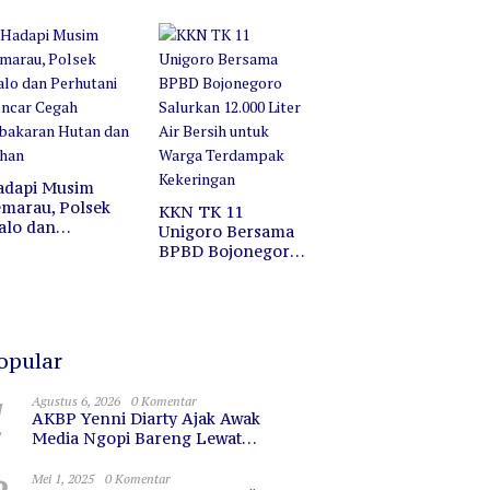
ofesi, Melainkan
Jalan Santai di
ermin untuk
Pasar Wisata
erkaca
Bojonegoro
adapi Musim
marau, Polsek
KKN TK 11
alo dan
Unigoro Bersama
erhutani Gencar
BPBD Bojonegoro
egah Kebakaran
Salurkan 12.000
utan dan Lahan
Liter Air Bersih
untuk Warga
Terdampak
Kekeringan
opular
1
Agustus 6, 2026
0 Komentar
AKBP Yenni Diarty Ajak Awak
Media Ngopi Bareng Lewat
PIRAMIDA, Bangun Kedekatan dan
Sinergi
Mei 1, 2025
0 Komentar