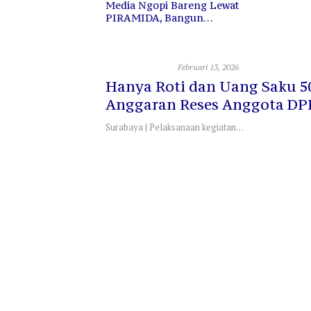
Media Ngopi Bareng Lewat
PIRAMIDA, Bangun
Kedekatan dan Sinergi
Sosial dan Politik
Februari 13, 2026
Hanya Roti dan Uang Saku 50
Anggaran Reses Anggota DP
PPP Komisi C Perlu dipertan
Surabaya | Pelaksanaan kegiatan…