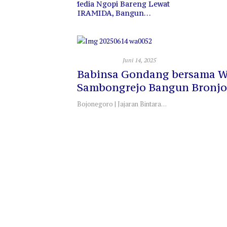
i Bareng Lewat
 Bangun
an Sinergi
Uncategorized
Juni 14, 2025
Babinsa Gondang bersama 
Sambongrejo Bangun Bronjo
Jalan Makadam
Bojonegoro | Jajaran Bintara…