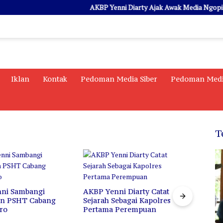
AKBP Yenni Diarty Ajak Awak Media Ngopi Baren
Iklan
Kontak
Pedoman Media Siber
Pedoman Medi
T
ni Diarty Catat
Di Balik Istilah “Londo
Sebagai Kapolres
Ireng”, Bukan Penghinaan
Sema
a Perempuan
Profesi, Melainkan Cermin
20 Ri
untuk Berkaca
Santa