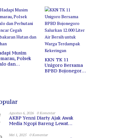
ofesi, Melainkan
Jalan Santai di
ermin untuk
Pasar Wisata
erkaca
Bojonegoro
adapi Musim
marau, Polsek
KKN TK 11
alo dan
Unigoro Bersama
erhutani Gencar
BPBD Bojonegoro
egah Kebakaran
Salurkan 12.000
utan dan Lahan
Liter Air Bersih
untuk Warga
Terdampak
Kekeringan
opular
1
Agustus 6, 2026
0 Komentar
AKBP Yenni Diarty Ajak Awak
Media Ngopi Bareng Lewat
PIRAMIDA, Bangun Kedekatan dan
Sinergi
Mei 1, 2025
0 Komentar