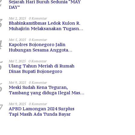
2
Sejarah Hari Buruh Sedunia “MAY
DAY”
3
Mei 2, 2025
0 Komentar
Bhabinkamtibmas Ledok Kulon R.
Muhajirin Melaksanakan Tugasnya
dengan Baik
4
Mei 5, 2025
0 Komentar
Kapolres Bojonegoro Jalin
Hubungan Sesama Anggota
dengan Sarapan Bareng
5
Mei 7, 2025
0 Komentar
Ulang Tahun Meriah di Rumah
Dinas Bupati Bojonegoro
6
Mei 9, 2025
0 Komentar
Meski Sudah Kena Teguran,
Tambang yang diduga Ilegal Masih
Terus Beroperasi
7
Mei 9, 2025
0 Komentar
APBD Lamongan 2024 Surplus
Tapi Masih Ada Tunda Bayar