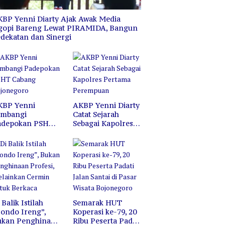
negoro
Hutan dan Lahan
W
K
BP Yenni Diarty Ajak Awak Media
gopi Bareng Lewat PIRAMIDA, Bangun
dekatan dan Sinergi
KBP Yenni
AKBP Yenni Diarty
ambangi
Catat Sejarah
adepokan PSHT
Sebagai Kapolres
abang
Pertama
ojonegoro
Perempuan
 Balik Istilah
Semarak HUT
ondo Ireng”,
Koperasi ke-79, 20
ukan Penghinaan
Ribu Peserta Padati