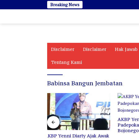
Langsung
Breaking News
ke
konten
Disclaimer
Disclaimer
Hak Jawab
Tentang Kami
Babinsa Bangun Jembatan
AKBP Yenni Sambangi
AKBP Yen
Padepokan PSHT Cabang
Sejarah 
Bojonegoro
Pertam
 Diarty Ajak Awak