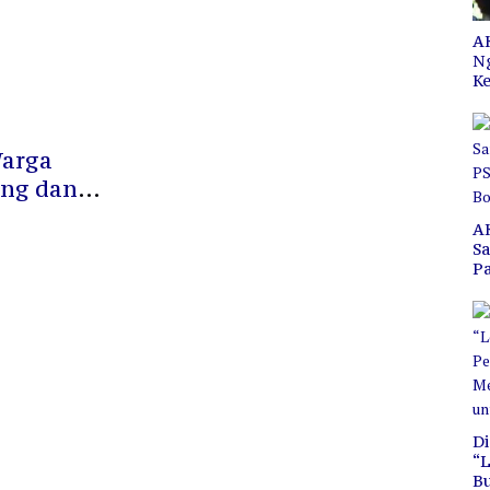
Bojo
AK
N
Ke
Warga
ng dan
A
S
P
C
B
Di
“L
B