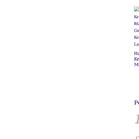
Pr
C
B
H
Ke
M
P
C
H
P