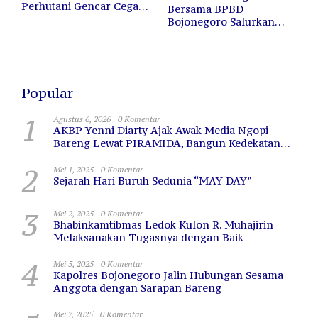
Perhutani Gencar Cegah
Bersama BPBD
Kebakaran Hutan dan
Bojonegoro Salurkan
Lahan
12.000 Liter Air Bersih
untuk Warga Terdampak
Kekeringan
Popular
1
Agustus 6, 2026
0 Komentar
AKBP Yenni Diarty Ajak Awak Media Ngopi
Bareng Lewat PIRAMIDA, Bangun Kedekatan
dan Sinergi
2
Mei 1, 2025
0 Komentar
Sejarah Hari Buruh Sedunia “MAY DAY”
3
Mei 2, 2025
0 Komentar
Bhabinkamtibmas Ledok Kulon R. Muhajirin
Melaksanakan Tugasnya dengan Baik
4
Mei 5, 2025
0 Komentar
Kapolres Bojonegoro Jalin Hubungan Sesama
Anggota dengan Sarapan Bareng
Mei 7, 2025
0 Komentar