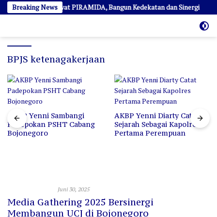
Langsung
 Ngopi Bareng Lewat PIRAMIDA, Bangun Kedekatan dan Sinergi
Breaking News
ke
konten
BPJS ketenagakerjaan
AKBP Yenni Sambangi
AKBP Yenni Diarty Catat
Padepokan PSHT Cabang
Sejarah Sebagai Kapolres
Bojonegoro
Pertama Perempuan
Sosial dan Politik
Juni 30, 2025
Media Gathering 2025 Bersinergi
Membangun UCJ di Bojonegoro