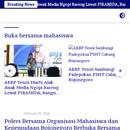
Langsung
enni Diarty Ajak Awak Media Ngopi Bareng Lewat PIRAMIDA, Bangun K
Breaking News
ke
konten
Buka bersama mahasiswa
AKBP Yenni Sambangi
AK
Padepokan PSHT Cabang
Se
Bojonegoro
P
KBP Yenni Diarty Ajak
wak Media Ngopi Bareng
ewat PIRAMIDA, Bangun
edekatan dan Sinergi
TNI - Polri
Februari 27, 2026
Polres Bersama Organisasi Mahasiswa dan
Kepemudaan Bojonegoro Berbuka Bersama