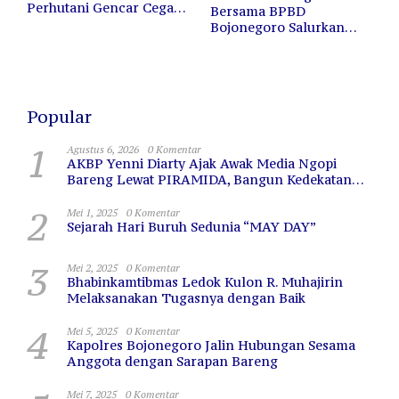
Perhutani Gencar Cegah
Bersama BPBD
Kebakaran Hutan dan
Bojonegoro Salurkan
Lahan
12.000 Liter Air Bersih
untuk Warga Terdampak
Kekeringan
Popular
1
Agustus 6, 2026
0 Komentar
AKBP Yenni Diarty Ajak Awak Media Ngopi
Bareng Lewat PIRAMIDA, Bangun Kedekatan
dan Sinergi
2
Mei 1, 2025
0 Komentar
Sejarah Hari Buruh Sedunia “MAY DAY”
3
Mei 2, 2025
0 Komentar
Bhabinkamtibmas Ledok Kulon R. Muhajirin
Melaksanakan Tugasnya dengan Baik
4
Mei 5, 2025
0 Komentar
Kapolres Bojonegoro Jalin Hubungan Sesama
Anggota dengan Sarapan Bareng
Mei 7, 2025
0 Komentar