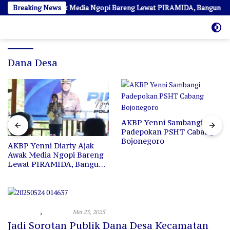
Langsung
 Diarty Ajak Awak Media Ngopi Bareng Lewat PIRAMIDA, Bangun Kedek
Breaking News
ke
konten
Dana Desa
AKBP Yenni Sambangi
AKBP Yenni Diarty Cata
Padepokan PSHT Cabang
Sejarah Sebagai Kapolr
Bojonegoro
Pertama Perempuan
k
reng
gun
Investigasi
,
Peristiwa
Mei 23, 2025
Jadi Sorotan Publik Dana Desa Kecamatan