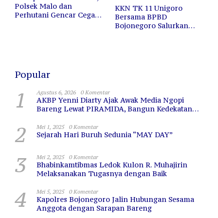
Polsek Malo dan
KKN TK 11 Unigoro
Perhutani Gencar Cegah
Bersama BPBD
Kebakaran Hutan dan
Bojonegoro Salurkan
Lahan
12.000 Liter Air Bersih
untuk Warga Terdampak
Kekeringan
Popular
1
Agustus 6, 2026
0 Komentar
AKBP Yenni Diarty Ajak Awak Media Ngopi
Bareng Lewat PIRAMIDA, Bangun Kedekatan
dan Sinergi
2
Mei 1, 2025
0 Komentar
Sejarah Hari Buruh Sedunia “MAY DAY”
3
Mei 2, 2025
0 Komentar
Bhabinkamtibmas Ledok Kulon R. Muhajirin
Melaksanakan Tugasnya dengan Baik
4
Mei 5, 2025
0 Komentar
Kapolres Bojonegoro Jalin Hubungan Sesama
Anggota dengan Sarapan Bareng