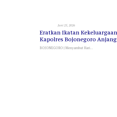
i Bareng Lewat
 Bangun
an Sinergi
TNI - Polri
Juni 25, 2026
Eratkan Ikatan Kekeluargaan
Kapolres Bojonegoro Anjang
Purnawirawan
BOJONEGORO | Menyambut Hari…