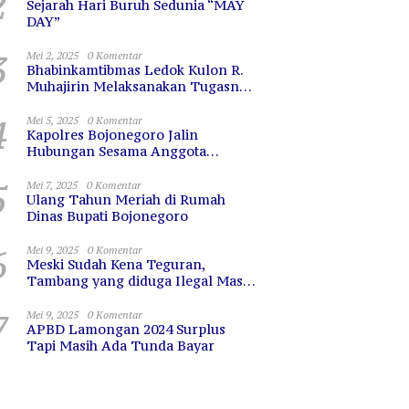
2
Sejarah Hari Buruh Sedunia “MAY
DAY”
3
Mei 2, 2025
0 Komentar
Bhabinkamtibmas Ledok Kulon R.
Muhajirin Melaksanakan Tugasnya
dengan Baik
4
Mei 5, 2025
0 Komentar
Kapolres Bojonegoro Jalin
Hubungan Sesama Anggota
dengan Sarapan Bareng
5
Mei 7, 2025
0 Komentar
Ulang Tahun Meriah di Rumah
Dinas Bupati Bojonegoro
6
Mei 9, 2025
0 Komentar
Meski Sudah Kena Teguran,
Tambang yang diduga Ilegal Masih
Terus Beroperasi
7
Mei 9, 2025
0 Komentar
APBD Lamongan 2024 Surplus
Tapi Masih Ada Tunda Bayar