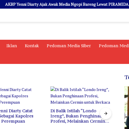
P Yenni Diarty Ajak Awak Media Ngopi Bareng Lewat PIRAMIDA, Bangun
Iklan
Kontak
Pedoman Media Siber
Pedoman Medi
T
ni Diarty Catat
Di Balik Istilah “Londo
Sebagai Kapolres
Ireng”, Bukan Penghinaan
Sema
a Perempuan
Profesi, Melainkan Cermin
20 Ri
untuk Berkaca
Santa