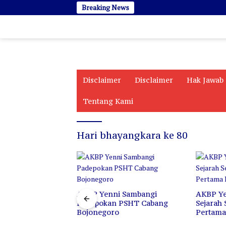
Langsung
Breaking News
AKB
ke
konten
Disclaimer
Disclaimer
Hak Jawab
Tentang Kami
Hari bhayangkara ke 80
AKBP Yenni Sambangi
AKBP Yen
Padepokan PSHT Cabang
Sejarah 
Bojonegoro
Pertam
 Diarty Ajak Awak