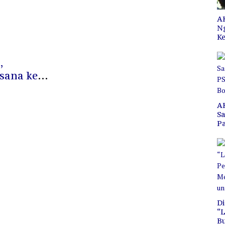
Bojo
AK
N
Ke
,
sana ke
A
S
P
C
B
Di
“L
B