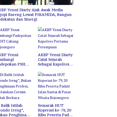
negoro
Hutan dan Lahan
W
K
BP Yenni Diarty Ajak Awak Media
gopi Bareng Lewat PIRAMIDA, Bangun
dekatan dan Sinergi
KBP Yenni
AKBP Yenni Diarty
ambangi
Catat Sejarah
adepokan PSHT
Sebagai Kapolres
abang
Pertama
ojonegoro
Perempuan
 Balik Istilah
Semarak HUT
ondo Ireng”,
Koperasi ke-79, 20
ukan Penghinaan
Ribu Peserta Padati