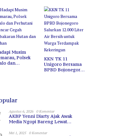
ofesi, Melainkan
Jalan Santai di
ermin untuk
Pasar Wisata
erkaca
Bojonegoro
adapi Musim
marau, Polsek
KKN TK 11
alo dan
Unigoro Bersama
erhutani Gencar
BPBD Bojonegoro
egah Kebakaran
Salurkan 12.000
utan dan Lahan
Liter Air Bersih
untuk Warga
Terdampak
Kekeringan
opular
1
Agustus 6, 2026
0 Komentar
AKBP Yenni Diarty Ajak Awak
Media Ngopi Bareng Lewat
PIRAMIDA, Bangun Kedekatan dan
Sinergi
Mei 1, 2025
0 Komentar