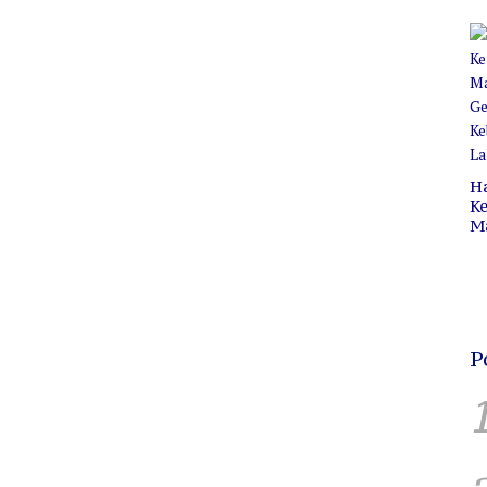
Pr
C
B
H
Ke
M
P
C
H
P