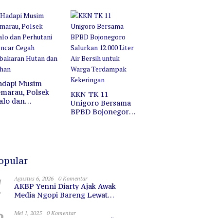
ofesi, Melainkan
Jalan Santai di
ermin untuk
Pasar Wisata
erkaca
Bojonegoro
adapi Musim
marau, Polsek
KKN TK 11
alo dan
Unigoro Bersama
erhutani Gencar
BPBD Bojonegoro
egah Kebakaran
Salurkan 12.000
utan dan Lahan
Liter Air Bersih
untuk Warga
Terdampak
Kekeringan
opular
1
Agustus 6, 2026
0 Komentar
AKBP Yenni Diarty Ajak Awak
Media Ngopi Bareng Lewat
PIRAMIDA, Bangun Kedekatan dan
Sinergi
Mei 1, 2025
0 Komentar