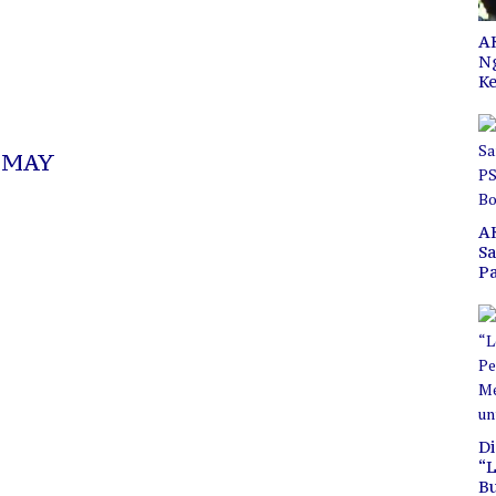
AK
N
Ke
 “MAY
A
S
P
C
B
Di
“L
B