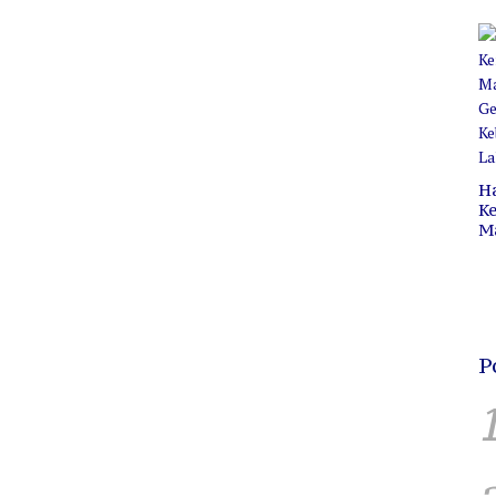
Pr
C
B
H
Ke
M
P
C
H
P