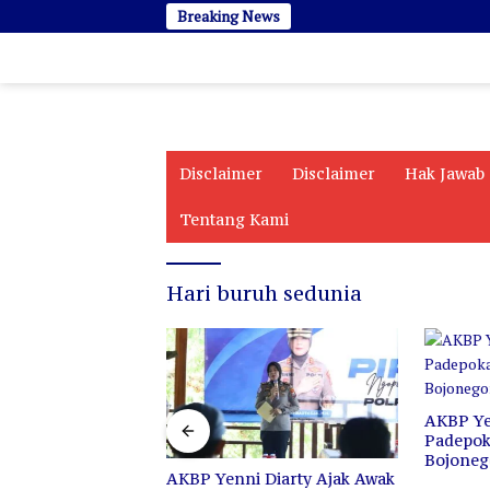
Langsung
Breaking News
ke
konten
Disclaimer
Disclaimer
Hak Jawab
Tentang Kami
Hari buruh sedunia
kan Tetap Abadi
ndukan
AKBP Ye
Padepo
Bojoneg
AKBP Yenni Diarty Ajak Awak