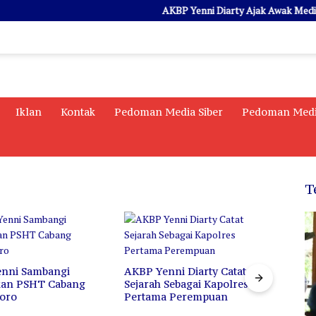
AKBP Yenni Diarty Ajak Awak Media Ngop
Iklan
Kontak
Pedoman Media Siber
Pedoman Medi
T
nni Sambangi
AKBP Yenni Diarty Catat
Di Ba
kan PSHT Cabang
Sejarah Sebagai Kapolres
Iren
oro
Pertama Perempuan
Prof
untu