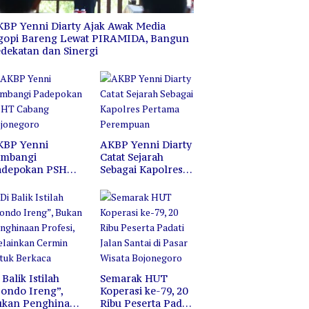
Bojonegoro
H
BP Yenni Diarty Ajak Awak Media
gopi Bareng Lewat PIRAMIDA, Bangun
dekatan dan Sinergi
KBP Yenni
AKBP Yenni Diarty
ambangi
Catat Sejarah
adepokan PSHT
Sebagai Kapolres
abang
Pertama
ojonegoro
Perempuan
 Balik Istilah
Semarak HUT
ondo Ireng”,
Koperasi ke-79, 20
ukan Penghinaan
Ribu Peserta Padati