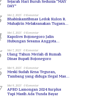
2
Sejarah Hari Buruh Sedunia “MAY
DAY”
3
Mei 2, 2025
0 Komentar
Bhabinkamtibmas Ledok Kulon R.
Muhajirin Melaksanakan Tugasnya
dengan Baik
4
Mei 5, 2025
0 Komentar
Kapolres Bojonegoro Jalin
Hubungan Sesama Anggota
dengan Sarapan Bareng
5
Mei 7, 2025
0 Komentar
Ulang Tahun Meriah di Rumah
Dinas Bupati Bojonegoro
6
Mei 9, 2025
0 Komentar
Meski Sudah Kena Teguran,
Tambang yang diduga Ilegal Masih
Terus Beroperasi
7
Mei 9, 2025
0 Komentar
APBD Lamongan 2024 Surplus
Tapi Masih Ada Tunda Bayar