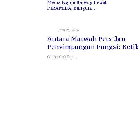
Ngopi Bareng Lewat
IDA, Bangun
tan dan Sinergi
Opini
Juni 28, 2026
Antara Marwah Pers dan
Penyimpangan Fungsi: Ketik
Berita Hanya Menjadi Alat Ca
Oleh : Gok Ras…
Untung