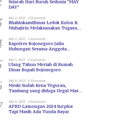
2
Sejarah Hari Buruh Sedunia “MAY
DAY”
3
Mei 2, 2025
0 Komentar
Bhabinkamtibmas Ledok Kulon R.
Muhajirin Melaksanakan Tugasnya
dengan Baik
4
Mei 5, 2025
0 Komentar
Kapolres Bojonegoro Jalin
Hubungan Sesama Anggota
dengan Sarapan Bareng
5
Mei 7, 2025
0 Komentar
Ulang Tahun Meriah di Rumah
Dinas Bupati Bojonegoro
6
Mei 9, 2025
0 Komentar
Meski Sudah Kena Teguran,
Tambang yang diduga Ilegal Masih
Terus Beroperasi
7
Mei 9, 2025
0 Komentar
APBD Lamongan 2024 Surplus
Tapi Masih Ada Tunda Bayar