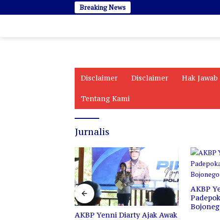
Langsung
Breaking News
ke
konten
Disclaimer
Disclaimer
Hak Jawab
Tentang Kami
Jurnalis
AKBP Yenni Sambangi
AKB
Padepokan PSHT Cabang
Sej
Bojonegoro
Pe
enni Diarty Ajak Awak