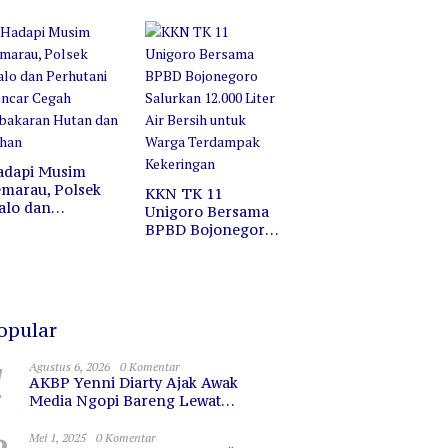
ofesi, Melainkan
Jalan Santai di
ermin untuk
Pasar Wisata
erkaca
Bojonegoro
adapi Musim
marau, Polsek
KKN TK 11
alo dan
Unigoro Bersama
erhutani Gencar
BPBD Bojonegoro
egah Kebakaran
Salurkan 12.000
utan dan Lahan
Liter Air Bersih
untuk Warga
Terdampak
Kekeringan
opular
1
Agustus 6, 2026
0 Komentar
AKBP Yenni Diarty Ajak Awak
Media Ngopi Bareng Lewat
PIRAMIDA, Bangun Kedekatan dan
Sinergi
Mei 1, 2025
0 Komentar