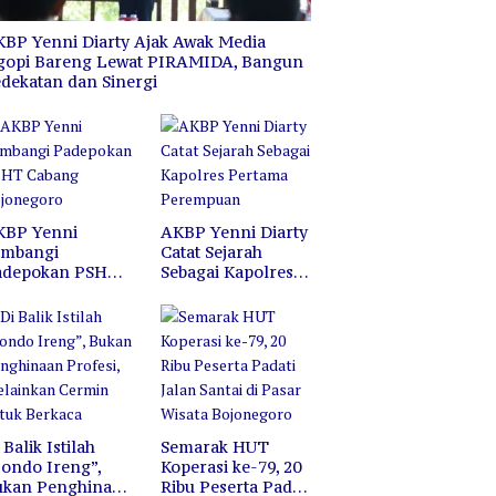
Bojonegoro
Hutan dan Lahan
BP Yenni Diarty Ajak Awak Media
gopi Bareng Lewat PIRAMIDA, Bangun
dekatan dan Sinergi
KBP Yenni
AKBP Yenni Diarty
ambangi
Catat Sejarah
adepokan PSHT
Sebagai Kapolres
abang
Pertama
ojonegoro
Perempuan
 Balik Istilah
Semarak HUT
ondo Ireng”,
Koperasi ke-79, 20
ukan Penghinaan
Ribu Peserta Padati