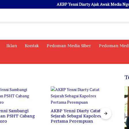
AKBP Yenni Diarty Ajak Awak Media Ngopi Bar
Iklan
Kontak
Pedoman Media Siber
Pedoman Medi
T
P Yenni Diarty Catat
Di Balik Istilah “Londo
arah Sebagai Kapolres
Ireng”, Bukan Penghinaan
rtama Perempuan
Profesi, Melainkan Cermin
untuk Berkaca