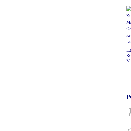
Pr
C
B
H
Ke
M
P
C
H
P