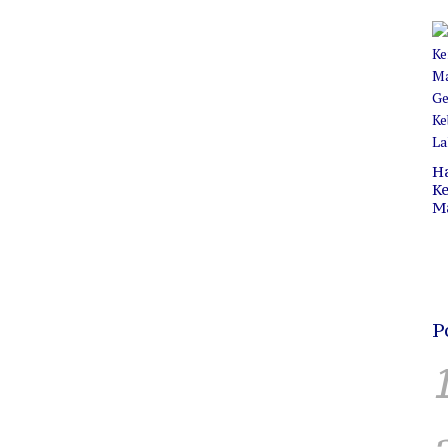
Pr
C
B
H
Ke
M
P
C
H
P