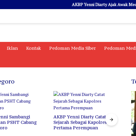
AKBP Yenni Diarty Ajak Awak Media Ngo
Iklan
Kontak
Pedoman Media Siber
Pedoman Medi
egoro
T
nni Sambangi
AKBP Yenni Diarty Catat
Di Ba
kan PSHT Cabang
Sejarah Sebagai Kapolres
Iren
oro
Pertama Perempuan
Prof
untu