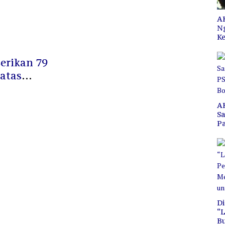
AK
N
Ke
erikan 79
atas
A
S
P
C
B
Di
“L
B