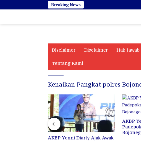
Langsung
Breaking News
ke
konten
Disclaimer
Disclaimer
Hak Jawab
Tentang Kami
Kenaikan Pangkat polres Bojon
kan Tetap Abadi
ndukan
AKBP Ye
Padepo
Bojoneg
AKBP Yenni Diarty Ajak Awak