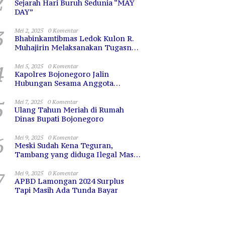
2
Sejarah Hari Buruh Sedunia “MAY
DAY”
3
Mei 2, 2025
0 Komentar
Bhabinkamtibmas Ledok Kulon R.
Muhajirin Melaksanakan Tugasnya
dengan Baik
4
Mei 5, 2025
0 Komentar
Kapolres Bojonegoro Jalin
Hubungan Sesama Anggota
dengan Sarapan Bareng
5
Mei 7, 2025
0 Komentar
Ulang Tahun Meriah di Rumah
Dinas Bupati Bojonegoro
6
Mei 9, 2025
0 Komentar
Meski Sudah Kena Teguran,
Tambang yang diduga Ilegal Masih
Terus Beroperasi
7
Mei 9, 2025
0 Komentar
APBD Lamongan 2024 Surplus
Tapi Masih Ada Tunda Bayar