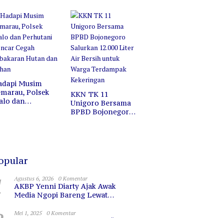
ofesi, Melainkan
Jalan Santai di
ermin untuk
Pasar Wisata
erkaca
Bojonegoro
adapi Musim
marau, Polsek
KKN TK 11
alo dan
Unigoro Bersama
erhutani Gencar
BPBD Bojonegoro
egah Kebakaran
Salurkan 12.000
utan dan Lahan
Liter Air Bersih
untuk Warga
Terdampak
Kekeringan
opular
1
Agustus 6, 2026
0 Komentar
AKBP Yenni Diarty Ajak Awak
Media Ngopi Bareng Lewat
PIRAMIDA, Bangun Kedekatan dan
Sinergi
Mei 1, 2025
0 Komentar