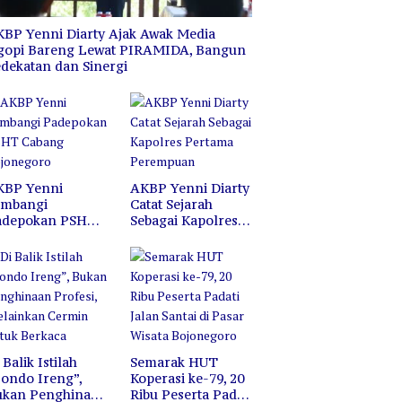
Bojonegoro
H
BP Yenni Diarty Ajak Awak Media
gopi Bareng Lewat PIRAMIDA, Bangun
dekatan dan Sinergi
KBP Yenni
AKBP Yenni Diarty
ambangi
Catat Sejarah
adepokan PSHT
Sebagai Kapolres
abang
Pertama
ojonegoro
Perempuan
 Balik Istilah
Semarak HUT
ondo Ireng”,
Koperasi ke-79, 20
ukan Penghinaan
Ribu Peserta Padati