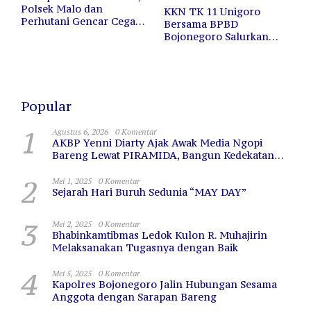
Polsek Malo dan
KKN TK 11 Unigoro
Perhutani Gencar Cegah
Bersama BPBD
Kebakaran Hutan dan
Bojonegoro Salurkan
Lahan
12.000 Liter Air Bersih
untuk Warga Terdampak
Kekeringan
Popular
1
Agustus 6, 2026
0 Komentar
AKBP Yenni Diarty Ajak Awak Media Ngopi
Bareng Lewat PIRAMIDA, Bangun Kedekatan
dan Sinergi
2
Mei 1, 2025
0 Komentar
Sejarah Hari Buruh Sedunia “MAY DAY”
3
Mei 2, 2025
0 Komentar
Bhabinkamtibmas Ledok Kulon R. Muhajirin
Melaksanakan Tugasnya dengan Baik
4
Mei 5, 2025
0 Komentar
Kapolres Bojonegoro Jalin Hubungan Sesama
Anggota dengan Sarapan Bareng