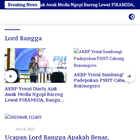
Langsung
P Yenni Diarty Ajak Awak Media Ngopi Bareng Lewat PIRAMIDA, Bangu
Breaking News
ke
konten
Lord Rangga
AKBP Yenni Sambangi
Padepokan PSHT Cabang
Bojonegoro
AKBP Yenni Diarty Ajak
Awak Media Ngopi Bareng
Lewat PIRAMIDA, Bangun
Kedekatan dan Sinergi
Opini
Juni 8, 2025
Ucapan Lord Rangga Apakah Benar,