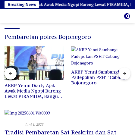
Langsung
P Yenni Diarty Ajak Awak Media Ngopi Bareng Lewat PIRAMIDA, Bangu
Breaking News
ke
konten
Pembaretan polres Bojonegoro
AKBP Yenni Sambangi
Padepokan PSHT Cabang
Bojonegoro
AKBP Yenni Diarty Ajak
Awak Media Ngopi Bareng
Lewat PIRAMIDA, Bangun
Kedekatan dan Sinergi
TNI - Polri
Juni 1, 2025
Tradisi Pembaretan Sat Reskrim dan Sat