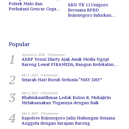
Polsek Malo dan
KKN TK 11 Unigoro
Perhutani Gencar Cegah
Bersama BPBD
Kebakaran Hutan dan
Bojonegoro Salurkan
Lahan
12.000 Liter Air Bersih
untuk Warga Terdampak
Kekeringan
Popular
1
Agustus 6, 2026
0 Komentar
AKBP Yenni Diarty Ajak Awak Media Ngopi
Bareng Lewat PIRAMIDA, Bangun Kedekatan
dan Sinergi
2
Mei 1, 2025
0 Komentar
Sejarah Hari Buruh Sedunia “MAY DAY”
3
Mei 2, 2025
0 Komentar
Bhabinkamtibmas Ledok Kulon R. Muhajirin
Melaksanakan Tugasnya dengan Baik
4
Mei 5, 2025
0 Komentar
Kapolres Bojonegoro Jalin Hubungan Sesama
Anggota dengan Sarapan Bareng