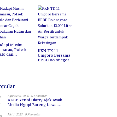
ofesi, Melainkan
Jalan Santai di
ermin untuk
Pasar Wisata
erkaca
Bojonegoro
adapi Musim
marau, Polsek
KKN TK 11
alo dan
Unigoro Bersama
erhutani Gencar
BPBD Bojonegoro
egah Kebakaran
Salurkan 12.000
utan dan Lahan
Liter Air Bersih
untuk Warga
Terdampak
Kekeringan
opular
1
Agustus 6, 2026
0 Komentar
AKBP Yenni Diarty Ajak Awak
Media Ngopi Bareng Lewat
PIRAMIDA, Bangun Kedekatan dan
Sinergi
Mei 1, 2025
0 Komentar