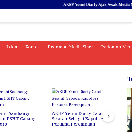
AKBP Yenni Diarty Ajak Awak Media Ngopi 
Iklan
Kontak
Pedoman Media Siber
Pedoman Medi
T
AKBP Yenni Diarty Catat
Di Balik Istilah “Londo
Sejarah Sebagai Kapolres
Ireng”, Bukan Penghinaan
Pertama Perempuan
Profesi, Melainkan Cermin
untuk Berkaca