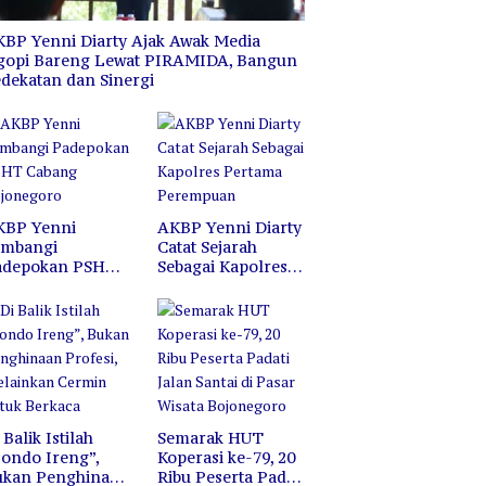
Bojonegoro
Hutan dan Lahan
BP Yenni Diarty Ajak Awak Media
gopi Bareng Lewat PIRAMIDA, Bangun
dekatan dan Sinergi
KBP Yenni
AKBP Yenni Diarty
ambangi
Catat Sejarah
adepokan PSHT
Sebagai Kapolres
abang
Pertama
ojonegoro
Perempuan
 Balik Istilah
Semarak HUT
ondo Ireng”,
Koperasi ke-79, 20
ukan Penghinaan
Ribu Peserta Padati