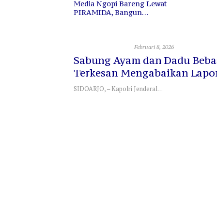
dia Ngopi Bareng Lewat
RAMIDA, Bangun
ekatan dan Sinergi
Hukum Dan Kriminal
Februari 8, 2026
Sabung Ayam dan Dadu Beba
Terkesan Mengabaikan Lapo
Warga
SIDOARJO, – Kapolri Jenderal…