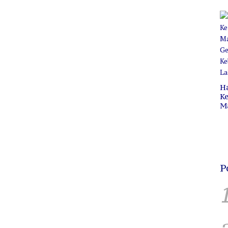
Pr
C
B
H
Ke
M
P
C
H
P