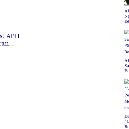
AK
N
Ke
s! APH
ran
A
S
P
C
B
Di
“L
B