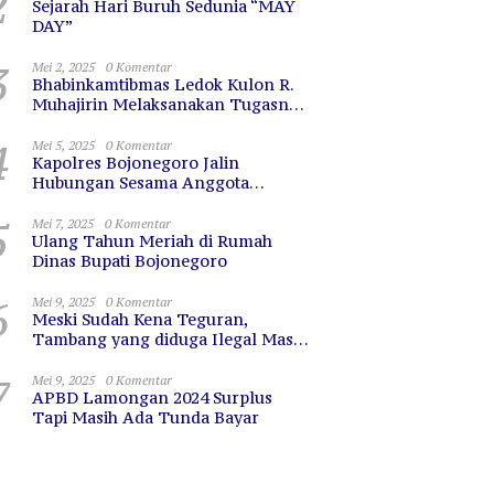
2
Sejarah Hari Buruh Sedunia “MAY
DAY”
3
Mei 2, 2025
0 Komentar
Bhabinkamtibmas Ledok Kulon R.
Muhajirin Melaksanakan Tugasnya
dengan Baik
4
Mei 5, 2025
0 Komentar
Kapolres Bojonegoro Jalin
Hubungan Sesama Anggota
dengan Sarapan Bareng
5
Mei 7, 2025
0 Komentar
Ulang Tahun Meriah di Rumah
Dinas Bupati Bojonegoro
6
Mei 9, 2025
0 Komentar
Meski Sudah Kena Teguran,
Tambang yang diduga Ilegal Masih
Terus Beroperasi
7
Mei 9, 2025
0 Komentar
APBD Lamongan 2024 Surplus
Tapi Masih Ada Tunda Bayar