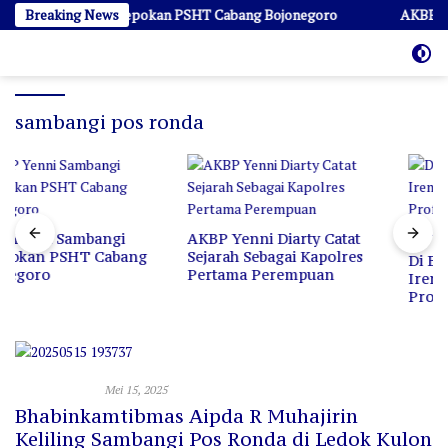
Langsung
nni Sambangi Padepokan PSHT Cabang Bojonegoro
Breaking News
AKBP Yenn
ke
konten
sambangi pos ronda
AKBP Yenni Diarty Catat
Sejarah Sebagai Kapolres
Di Balik Istilah “Londo
Pertama Perempuan
Ireng”, Bukan Penghinaan
Profesi, Melainkan Cermin
untuk Berkaca
Uncategorized
Mei 15, 2025
Bhabinkamtibmas Aipda R Muhajirin
Keliling Sambangi Pos Ronda di Ledok Kulon