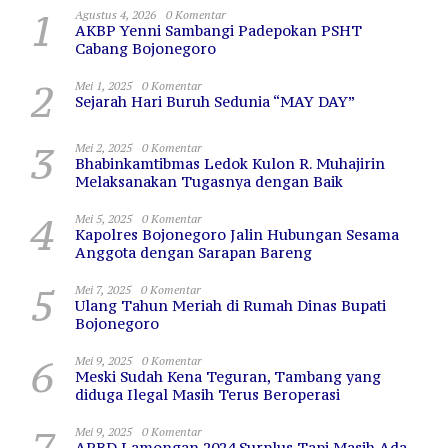
1
Agustus 4, 2026
0 Komentar
AKBP Yenni Sambangi Padepokan PSHT
Cabang Bojonegoro
2
Mei 1, 2025
0 Komentar
Sejarah Hari Buruh Sedunia “MAY DAY”
3
Mei 2, 2025
0 Komentar
Bhabinkamtibmas Ledok Kulon R. Muhajirin
Melaksanakan Tugasnya dengan Baik
4
Mei 5, 2025
0 Komentar
Kapolres Bojonegoro Jalin Hubungan Sesama
Anggota dengan Sarapan Bareng
5
Mei 7, 2025
0 Komentar
Ulang Tahun Meriah di Rumah Dinas Bupati
Bojonegoro
6
Mei 9, 2025
0 Komentar
Meski Sudah Kena Teguran, Tambang yang
diduga Ilegal Masih Terus Beroperasi
7
Mei 9, 2025
0 Komentar
APBD Lamongan 2024 Surplus Tapi Masih Ada