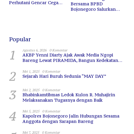
Perhutani Gencar Cegah
Bersama BPBD
Kebakaran Hutan dan
Bojonegoro Salurkan
Lahan
12.000 Liter Air Bersih
untuk Warga Terdampak
Kekeringan
Popular
1
Agustus 6, 2026
0 Komentar
AKBP Yenni Diarty Ajak Awak Media Ngopi
Bareng Lewat PIRAMIDA, Bangun Kedekatan
dan Sinergi
2
Mei 1, 2025
0 Komentar
Sejarah Hari Buruh Sedunia “MAY DAY”
3
Mei 2, 2025
0 Komentar
Bhabinkamtibmas Ledok Kulon R. Muhajirin
Melaksanakan Tugasnya dengan Baik
4
Mei 5, 2025
0 Komentar
Kapolres Bojonegoro Jalin Hubungan Sesama
Anggota dengan Sarapan Bareng
Mei 7, 2025
0 Komentar