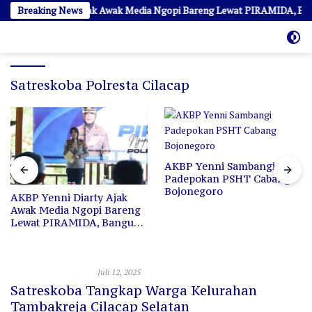
Langsung
P Yenni Diarty Ajak Awak Media Ngopi Bareng Lewat PIRAMIDA, Bangun
Breaking News
ke
konten
Satreskoba Polresta Cilacap
AKBP Yenni Sambangi
Padepokan PSHT Cabang
Bojonegoro
AKBP Yenni Diarty Ajak
Awak Media Ngopi Bareng
Lewat PIRAMIDA, Bangun
Kedekatan dan Sinergi
Hukum Dan Kriminal
Juli 12, 2025
Satreskoba Tangkap Warga Kelurahan
Tambakreja Cilacap Selatan