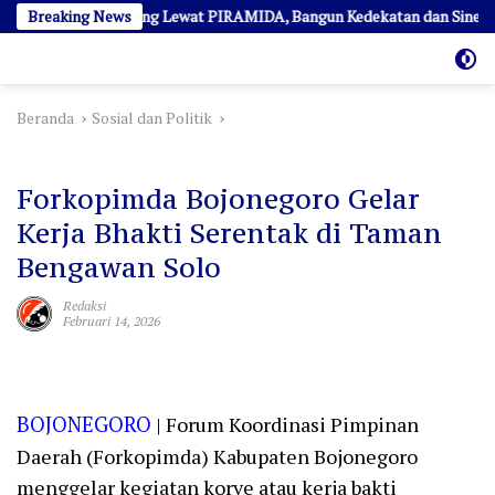
Langsung
edia Ngopi Bareng Lewat PIRAMIDA, Bangun Kedekatan dan Sinergi
Breaking News
ke
konten
Beranda
Sosial dan Politik
Sosial dan Politik
Forkopimda Bojonegoro Gelar
Kerja Bhakti Serentak di Taman
Bengawan Solo
Redaksi
Februari 14, 2026
BOJONEGORO
| Forum Koordinasi Pimpinan
Daerah (Forkopimda) Kabupaten Bojonegoro
menggelar kegiatan korve atau kerja bakti