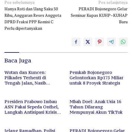
Navigasi
Pos sebelumnya
Pos selanjutnya
Hanya Roti dan Uang Saku 50
PERADI Bojonegoro Gelar
pos
Ribu, Anggaran Reses Anggota
Seminar Kupas KUHP–KUHAP
DPRD Fraksi PPP Komisi C
Baru
Perlu dipertanyakan
Baca Juga
Wotan dan Kuncen:
Pemkab Bojonegoro
Pilkades Terhenti di
Gelontorkan Rp175 Miliar
Tengah Jalan, Nasib
untuk 8 Proyek Strategis
Pemilihan Ada di Tangan
Hakim
Presiden Prabowo Imbau
Mbah Doel: Anak Usia 16
ASN Pakai Sepeda Onthel,
Tahun Dilarang
Langkah Antisipasi Krisis
Mempunyai Akun TikTok
Energi Global
Jelang Ramadhan, Polisi
PERADI Bojonegoro Gelar