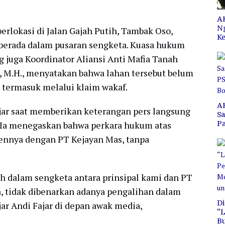
AK
N
erlokasi di Jalan Gajah Putih, Tambak Oso,
Ke
 berada dalam pusaran sengketa. Kuasa hukum
 juga Koordinator Aliansi Anti Mafia Tanah
H., M.H., menyatakan bahwa lahan tersebut belum
, termasuk melalui klaim wakaf.
A
jar saat memberikan keterangan pers langsung
S
P
. Ia menegaskan bahwa perkara hukum atas
C
iennya dengan PT Kejayan Mas, tanpa
B
ih dalam sengketa antara prinsipal kami dan PT
, tidak dibenarkan adanya pengalihan dalam
Di
jar Andi Fajar di depan awak media,
“L
B