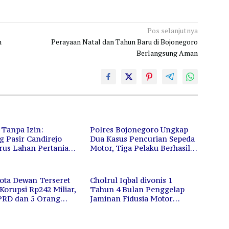
Pos selanjutnya
n
Perayaan Natal dan Tahun Baru di Bojonegoro
Berlangsung Aman
 Tanpa Izin:
Polres Bojonegoro Ungkap
 Pasir Candirejo
Dua Kasus Pencurian Sepeda
us Lahan Pertanian,
Motor, Tiga Pelaku Berhasil
Diam Saja
Diamankan
ota Dewan Terseret
Cholrul Iqbal divonis 1
orupsi Rp242 Miliar,
Tahun 4 Bulan Penggelap
PRD dan 5 Orang
Jaminan Fidusia Motor
Tuban