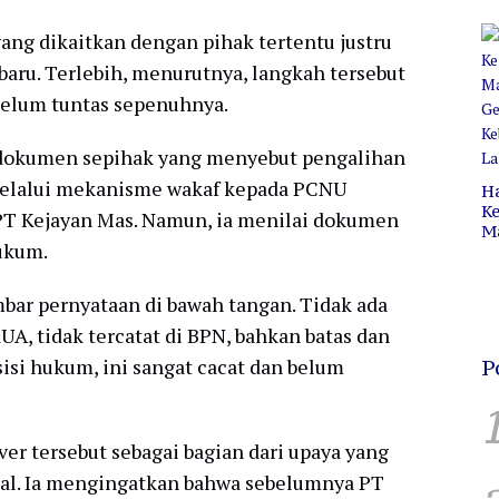
Pr
C
ang dikaitkan dengan pihak tertentu justru
B
aru. Terlebih, menurutnya, langkah tersebut
belum tuntas sepenuhnya.
dokumen sepihak yang menyebut pengalihan
 melalui mekanisme wakaf kepada PCNU
H
Ke
i PT Kejayan Mas. Namun, ia menilai dokumen
M
ukum.
P
C
H
bar pernyataan di bawah tangan. Tidak ada
KUA, tidak tercatat di BPN, bahkan batas dan
 sisi hukum, ini sangat cacat dan belum
P
ver tersebut sebagai bagian dari upaya yang
tal. Ia mengingatkan bahwa sebelumnya PT