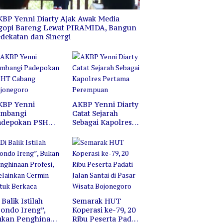
BP Yenni Diarty Ajak Awak Media
gopi Bareng Lewat PIRAMIDA, Bangun
dekatan dan Sinergi
KBP Yenni
AKBP Yenni Diarty
ambangi
Catat Sejarah
adepokan PSHT
Sebagai Kapolres
abang
Pertama
ojonegoro
Perempuan
 Balik Istilah
Semarak HUT
ondo Ireng”,
Koperasi ke-79, 20
ukan Penghinaan
Ribu Peserta Padati