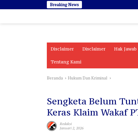
Langsung
Breaking News
ke
konten
Disclaimer
Disclaimer
Hak Jawab
Tentang Kami
Beranda
Hukum Dan Kriminal
Hukum Dan Kriminal
Sengketa Belum Tun
Keras Klaim Wakaf P
Redaksi
Januari 2, 2026