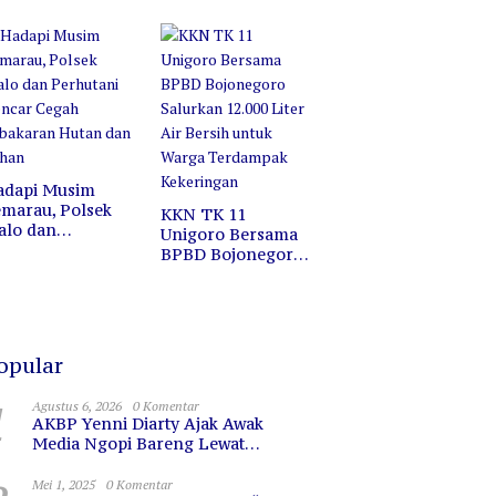
ofesi, Melainkan
Jalan Santai di
ermin untuk
Pasar Wisata
erkaca
Bojonegoro
adapi Musim
marau, Polsek
KKN TK 11
alo dan
Unigoro Bersama
erhutani Gencar
BPBD Bojonegoro
egah Kebakaran
Salurkan 12.000
utan dan Lahan
Liter Air Bersih
untuk Warga
Terdampak
Kekeringan
opular
1
Agustus 6, 2026
0 Komentar
AKBP Yenni Diarty Ajak Awak
Media Ngopi Bareng Lewat
PIRAMIDA, Bangun Kedekatan dan
Sinergi
Mei 1, 2025
0 Komentar