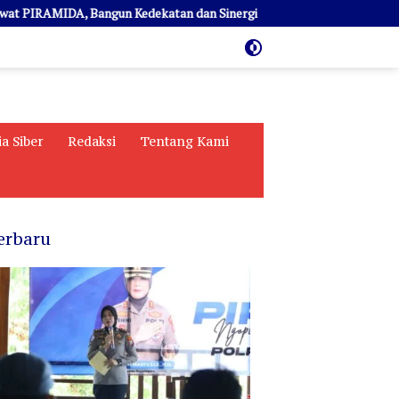
MIDA, Bangun Kedekatan dan Sinergi
AKBP Yenni Sambangi P
a Siber
Redaksi
Tentang Kami
erbaru