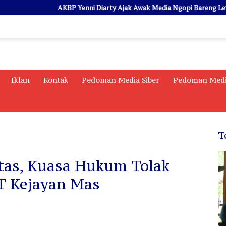
AKBP Yenni Diarty Ajak Awak Media Ngopi Bareng Lewat PIRA
Iklan
Kontak
Pedoman Media Siber
Pedoman Medi
T
tas, Kuasa Hukum Tolak
T Kejayan Mas