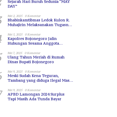
2
Sejarah Hari Buruh Sedunia “MAY
DAY”
3
Mei 2, 2025
0 Komentar
Bhabinkamtibmas Ledok Kulon R.
Muhajirin Melaksanakan Tugasnya
dengan Baik
4
Mei 5, 2025
0 Komentar
Kapolres Bojonegoro Jalin
Hubungan Sesama Anggota
dengan Sarapan Bareng
5
Mei 7, 2025
0 Komentar
Ulang Tahun Meriah di Rumah
Dinas Bupati Bojonegoro
6
Mei 9, 2025
0 Komentar
Meski Sudah Kena Teguran,
Tambang yang diduga Ilegal Masih
Terus Beroperasi
7
Mei 9, 2025
0 Komentar
APBD Lamongan 2024 Surplus
Tapi Masih Ada Tunda Bayar