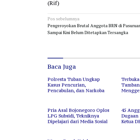
(Rif)
Navigasi
Pos sebelumnya
Pengeroyokan Brutal Anggota BRN di Pasurua
pos
Sampai Kini Belum Ditetapkan Tersangka
Baca Juga
Polresta Tuban Ungkap
Terbuka
Kasus Pencurian,
Tambang
Pencabulan, dan Narkoba
Mengger
Aparat 
Pria Asal Bojonegoro Oplos
45 Angg
LPG Subsidi, Tekniknya
Dugaan K
Dipelajari dari Media Sosial
Ketua D
Ditahan