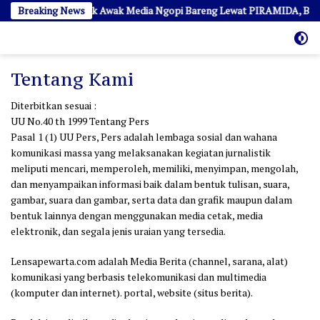
Langsung
 Yenni Diarty Ajak Awak Media Ngopi Bareng Lewat PIRAMIDA, Bangun
Breaking News
ke
konten
Tentang Kami
Diterbitkan sesuai :
UU No.40 th 1999 Tentang Pers
Pasal 1 (1) UU Pers, Pers adalah lembaga sosial dan wahana
komunikasi massa yang melaksanakan kegiatan jurnalistik
meliputi mencari, memperoleh, memiliki, menyimpan, mengolah,
dan menyampaikan informasi baik dalam bentuk tulisan, suara,
gambar, suara dan gambar, serta data dan grafik maupun dalam
bentuk lainnya dengan menggunakan media cetak, media
elektronik, dan segala jenis uraian yang tersedia.
Lensapewarta.com adalah Media Berita (channel, sarana, alat)
komunikasi yang berbasis telekomunikasi dan multimedia
(komputer dan internet). portal, website (situs berita).