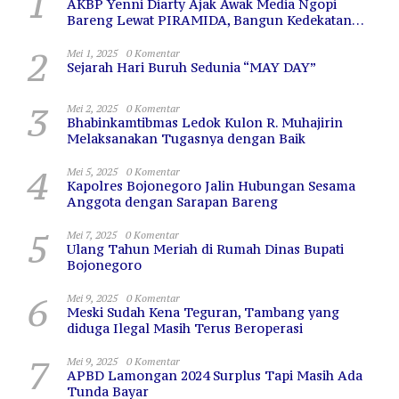
1
AKBP Yenni Diarty Ajak Awak Media Ngopi
Bareng Lewat PIRAMIDA, Bangun Kedekatan
dan Sinergi
2
Mei 1, 2025
0 Komentar
Sejarah Hari Buruh Sedunia “MAY DAY”
3
Mei 2, 2025
0 Komentar
Bhabinkamtibmas Ledok Kulon R. Muhajirin
Melaksanakan Tugasnya dengan Baik
4
Mei 5, 2025
0 Komentar
Kapolres Bojonegoro Jalin Hubungan Sesama
Anggota dengan Sarapan Bareng
5
Mei 7, 2025
0 Komentar
Ulang Tahun Meriah di Rumah Dinas Bupati
Bojonegoro
6
Mei 9, 2025
0 Komentar
Meski Sudah Kena Teguran, Tambang yang
diduga Ilegal Masih Terus Beroperasi
7
Mei 9, 2025
0 Komentar
APBD Lamongan 2024 Surplus Tapi Masih Ada
Tunda Bayar