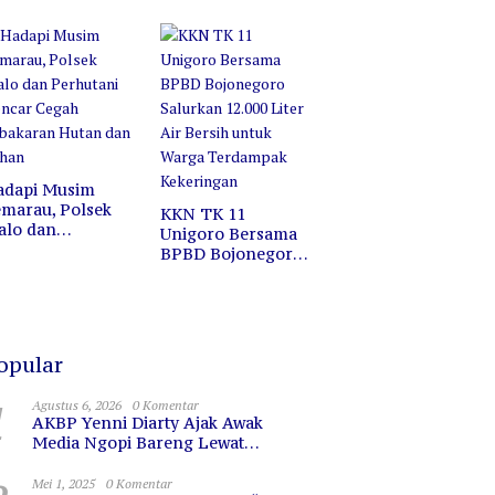
ofesi, Melainkan
Jalan Santai di
ermin untuk
Pasar Wisata
erkaca
Bojonegoro
adapi Musim
marau, Polsek
KKN TK 11
alo dan
Unigoro Bersama
erhutani Gencar
BPBD Bojonegoro
egah Kebakaran
Salurkan 12.000
utan dan Lahan
Liter Air Bersih
untuk Warga
Terdampak
Kekeringan
opular
1
Agustus 6, 2026
0 Komentar
AKBP Yenni Diarty Ajak Awak
Media Ngopi Bareng Lewat
PIRAMIDA, Bangun Kedekatan dan
Sinergi
Mei 1, 2025
0 Komentar