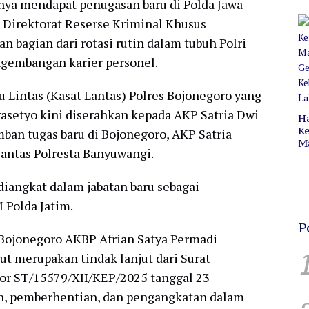
nya mendapat penugasan baru di Polda Jawa
Pr
C
 I Direktorat Reserse Kriminal Khusus
B
n bagian dari rotasi rutin dalam tubuh Polri
ngembangan karier personel.
lu Lintas (Kasat Lantas) Polres Bojonegoro yang
asetyo kini diserahkan kepada AKP Satria Dwi
H
Ke
an tugas baru di Bojonegoro, AKP Satria
M
lantas Polresta Banyuwangi.
P
C
H
diangkat dalam jabatan baru sebagai
 Polda Jatim.
P
 Bojonegoro AKBP Afrian Satya Permadi
t merupakan tindak lanjut dari Surat
r ST/15579/XII/KEP/2025 tanggal 23
, pemberhentian, dan pengangkatan dalam