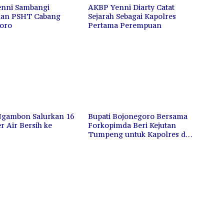
nni Sambangi
AKBP Yenni Diarty Catat
kan PSHT Cabang
Sejarah Sebagai Kapolres
oro
Pertama Perempuan
Ngambon Salurkan 16
Bupati Bojonegoro Bersama
er Air Bersih ke
Forkopimda Beri Kejutan
Tumpeng untuk Kapolres di
HUT Bhayangkara ke-80