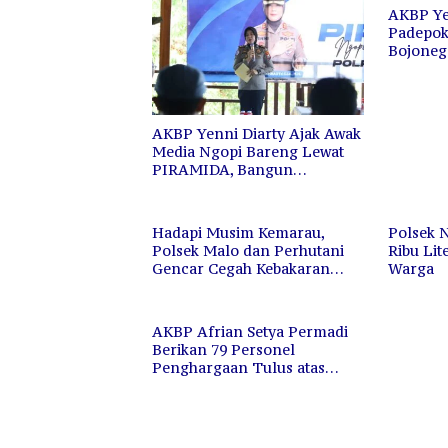
AKBP Ye
Padepo
Bojoneg
AKBP Yenni Diarty Ajak Awak
Media Ngopi Bareng Lewat
PIRAMIDA, Bangun
Kedekatan dan Sinergi
Hadapi Musim Kemarau,
Polsek 
Polsek Malo dan Perhutani
Ribu Lit
Gencar Cegah Kebakaran
Warga
Hutan dan Lahan
AKBP Afrian Setya Permadi
Berikan 79 Personel
Penghargaan Tulus atas
Dedikasi