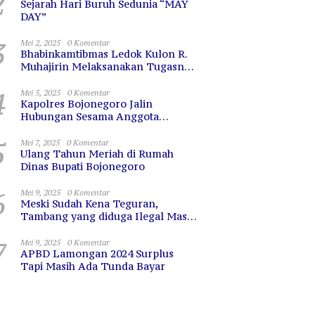
2
Sejarah Hari Buruh Sedunia “MAY
DAY”
3
Mei 2, 2025
0 Komentar
Bhabinkamtibmas Ledok Kulon R.
Muhajirin Melaksanakan Tugasnya
dengan Baik
4
Mei 5, 2025
0 Komentar
Kapolres Bojonegoro Jalin
Hubungan Sesama Anggota
dengan Sarapan Bareng
5
Mei 7, 2025
0 Komentar
Ulang Tahun Meriah di Rumah
Dinas Bupati Bojonegoro
6
Mei 9, 2025
0 Komentar
Meski Sudah Kena Teguran,
Tambang yang diduga Ilegal Masih
Terus Beroperasi
7
Mei 9, 2025
0 Komentar
APBD Lamongan 2024 Surplus
Tapi Masih Ada Tunda Bayar