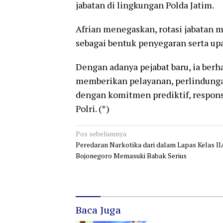
jabatan di lingkungan Polda Jatim.
Afrian menegaskan, rotasi jabatan m
sebagai bentuk penyegaran serta upa
Dengan adanya pejabat baru, ia ber
memberikan pelayanan, perlindunga
dengan komitmen prediktif, responsib
Polri. (*)
Navigasi
Pos sebelumnya
Peredaran Narkotika dari dalam Lapas Kelas II
pos
Bojonegoro Memasuki Babak Serius
Baca Juga