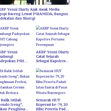
BP Yenni Diarty Ajak Awak Media
gopi Bareng Lewat PIRAMIDA, Bangun
dekatan dan Sinergi
KBP Yenni
AKBP Yenni Diarty
ambangi
Catat Sejarah
adepokan PSHT
Sebagai Kapolres
abang
Pertama
ojonegoro
Perempuan
 Balik Istilah
Semarak HUT
ondo Ireng”,
Koperasi ke-79, 20
ukan Penghinaan
Ribu Peserta Padati