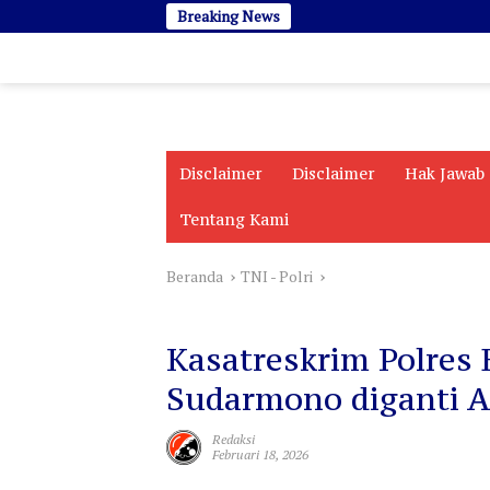
Langsung
Breaking News
ke
konten
Disclaimer
Disclaimer
Hak Jawab
Tentang Kami
Beranda
TNI - Polri
TNI - Polri
Kasatreskrim Polres
Sudarmono diganti 
Redaksi
Februari 18, 2026