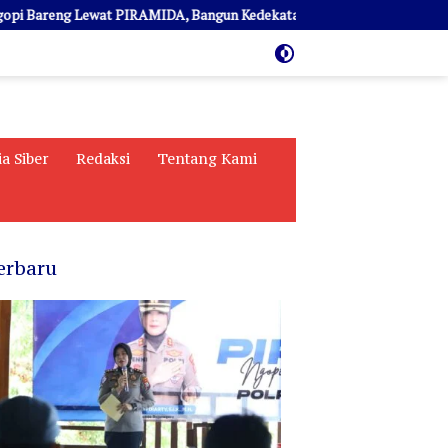
eng Lewat PIRAMIDA, Bangun Kedekatan dan Sinergi
AKBP Yen
a Siber
Redaksi
Tentang Kami
erbaru