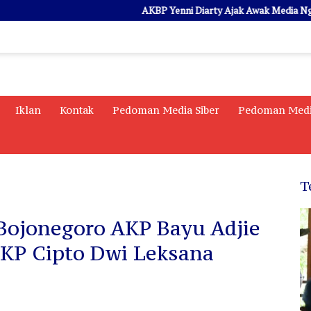
AKBP Yenni Diarty Ajak Awak Media Ngopi Bar
Iklan
Kontak
Pedoman Media Siber
Pedoman Medi
T
 Bojonegoro AKP Bayu Adjie
AKP Cipto Dwi Leksana