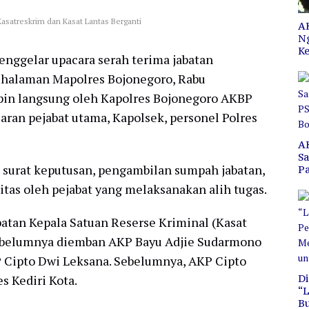
asatreskrim dan Kasat Lantas Berganti
AK
N
Ke
ggelar upacara serah terima jabatan
di halaman Mapolres Bojonegoro, Rabu
mpin langsung oleh Kapolres Bojonegoro AKBP
jaran pejabat utama, Kapolsek, personel Polres
A
S
 surat keputusan, pengambilan sumpah jabatan,
P
C
tas oleh pejabat yang melaksanakan alih tugas.
B
batan Kepala Satuan Reserse Kriminal (Kasat
sebelumnya diemban AKP Bayu Adjie Sudarmono
 Cipto Dwi Leksana. Sebelumnya, AKP Cipto
s Kediri Kota.
Di
“L
B