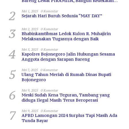
Bareng Lewat PIRAMIDA, Bangun Kedekatan
dan Sinergi
2
Mei 1, 2025
0 Komentar
Sejarah Hari Buruh Sedunia “MAY DAY”
3
Mei 2, 2025
0 Komentar
Bhabinkamtibmas Ledok Kulon R. Muhajirin
Melaksanakan Tugasnya dengan Baik
4
Mei 5, 2025
0 Komentar
Kapolres Bojonegoro Jalin Hubungan Sesama
Anggota dengan Sarapan Bareng
5
Mei 7, 2025
0 Komentar
Ulang Tahun Meriah di Rumah Dinas Bupati
Bojonegoro
6
Mei 9, 2025
0 Komentar
Meski Sudah Kena Teguran, Tambang yang
diduga Ilegal Masih Terus Beroperasi
7
Mei 9, 2025
0 Komentar
APBD Lamongan 2024 Surplus Tapi Masih Ada
Tunda Bayar