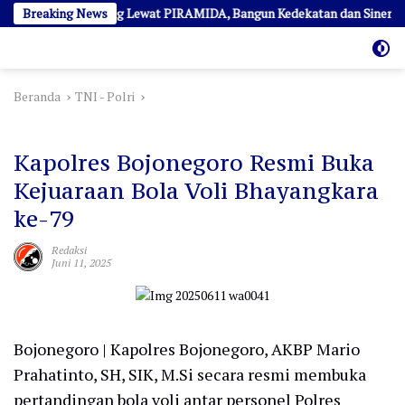
Langsung
dia Ngopi Bareng Lewat PIRAMIDA, Bangun Kedekatan dan Sinergi
Breaking News
ke
konten
Beranda
TNI - Polri
TNI - Polri
Kapolres Bojonegoro Resmi Buka
Kejuaraan Bola Voli Bhayangkara
ke-79
Redaksi
Juni 11, 2025
Bojonegoro | Kapolres Bojonegoro, AKBP Mario
Prahatinto, SH, SIK, M.Si secara resmi membuka
pertandingan bola voli antar personel Polres