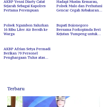
AKBP Yenni Diarty Catat
Hadapi Musim Kemarau,
Sejarah Sebagai Kapolres
Polsek Malo dan Perhutani
Pertama Perempuan
Gencar Cegah Kebakaran
Hutan dan Lahan
Polsek Ngambon Salurkan
Bupati Bojonegoro
16 Ribu Liter Air Bersih ke
Bersama Forkopimda Beri
Warga
Kejutan Tumpeng untuk
Kapolres di HUT
Bhayangkara ke-80
AKBP Afrian Setya Permadi
Berikan 79 Personel
Penghargaan Tulus atas
Dedikasi
Terbaru