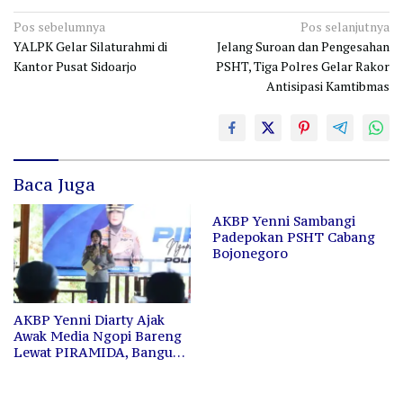
Navigasi
Pos sebelumnya
Pos selanjutnya
YALPK Gelar Silaturahmi di
Jelang Suroan dan Pengesahan
pos
Kantor Pusat Sidoarjo
PSHT, Tiga Polres Gelar Rakor
Antisipasi Kamtibmas
Baca Juga
AKBP Yenni Sambangi
Padepokan PSHT Cabang
Bojonegoro
AKBP Yenni Diarty Ajak
Awak Media Ngopi Bareng
Lewat PIRAMIDA, Bangun
Kedekatan dan Sinergi