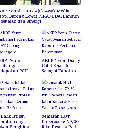
BP Yenni Diarty Ajak Awak Media
gopi Bareng Lewat PIRAMIDA, Bangun
dekatan dan Sinergi
KBP Yenni
AKBP Yenni Diarty
ambangi
Catat Sejarah
adepokan PSHT
Sebagai Kapolres
abang
Pertama
ojonegoro
Perempuan
 Balik Istilah
Semarak HUT
ondo Ireng”,
Koperasi ke-79, 20
ukan Penghinaan
Ribu Peserta Padati