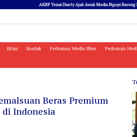
AKBP Yenni Diarty Ajak Awak Media Ngopi Bareng Lewat P
Iklan
Kontak
Pedoman Media Siber
Pedoman Medi
T
Pemalsuan Beras Premium
 di Indonesia