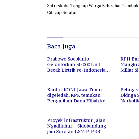
Satreskoba Tangkap Warga Kelurahan Tambakr
pos
Cilacap Selatan
Baca Juga
Prabowo Soebianto
RPH Ban
Gelontorkan 30.000 Unit
Mangkra
Becak Listrik se-Indonesia
Miliar Si
Mencapai Rp660 Miliar
Kantor KONI Jawa Timur
Petugas
digeledah, KPK temukan
Diduga 
Pengalihan Dana Hibah ke
Narkoti
“POKIR”
Kalapas
Jawab
Proyek lnfrastruktur Jalan
Ngadiluhur – Sidobandung
jadi Sorotan LSM PIPRB