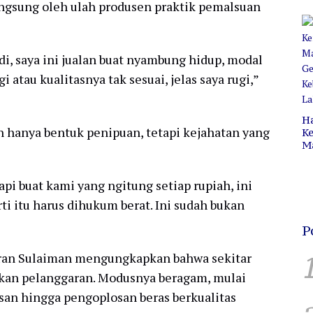
ngsung oleh ulah produsen praktik pemalsuan
Pr
C
B
i, saya ini jualan buat nyambung hidup, modal
i atau kualitasnya tak sesuai, jelas saya rugi,”
H
an hanya bentuk penipuan, tetapi kejahatan yang
Ke
M
P
C
H
pi buat kami yang ngitung setiap rupiah, ini
i itu harus dihukum berat. Ini sudah bukan
P
ran Sulaiman mengungkapkan bahwa sekitar
ukan pelanggaran. Modusnya beragam, mulai
san hingga pengoplosan beras berkualitas