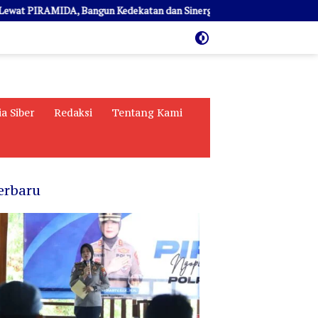
IRAMIDA, Bangun Kedekatan dan Sinergi
AKBP Yenni Sambang
a Siber
Redaksi
Tentang Kami
erbaru