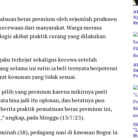
AK
N
malsuan beras premium oleh sejumlah produsen
Ke
ecewaan dari masyarakat. Warga merasa
ogis akibat praktik curang yang dilakukan
gaku terkejut sekaligus kecewa setelah
A
g selama ini rutin ia beli ternyata berpotensi
S
P
at kemasan yang tidak sesuai.
C
B
g pilih yang premium karena mikirnya pasti
ata bisa jadi itu oplosan, dan beratnya pun
 berita praktik pemalsuan beras premium ini,
u,” ungkap, pada Minggu (13/7/25).
Di
“L
minah (58), pedagang nasi di kawasan Bogor. Ia
B