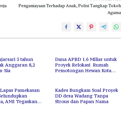
eja
Penganiayaan Terhadap Anak, Polisi Tangkap Tokoh
Agama
jarsari 3 tahun
Dana APBD 1.6 Miliar untuk
k Anggaran 8,2
Proyek Relokasi Rumah
a-Sia
Pemotongan Hewan Kota
Madiun diduga Asal-Asalan
 Lapas Pamekasan
Kades Bungkam Soal Proyek
Selundupkan
DD desa Wadang Tanpa
ka, AMI Tegaskan
Strous dan Papan Nama
 Harus Bertanggung