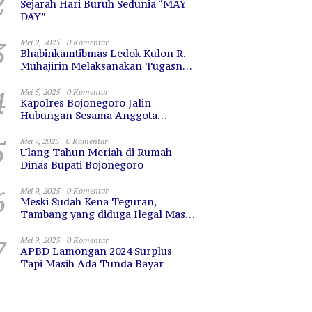
2
Sejarah Hari Buruh Sedunia “MAY
DAY”
3
Mei 2, 2025
0 Komentar
Bhabinkamtibmas Ledok Kulon R.
Muhajirin Melaksanakan Tugasnya
dengan Baik
4
Mei 5, 2025
0 Komentar
Kapolres Bojonegoro Jalin
Hubungan Sesama Anggota
dengan Sarapan Bareng
5
Mei 7, 2025
0 Komentar
Ulang Tahun Meriah di Rumah
Dinas Bupati Bojonegoro
6
Mei 9, 2025
0 Komentar
Meski Sudah Kena Teguran,
Tambang yang diduga Ilegal Masih
Terus Beroperasi
7
Mei 9, 2025
0 Komentar
APBD Lamongan 2024 Surplus
Tapi Masih Ada Tunda Bayar