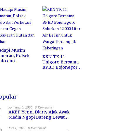
ofesi, Melainkan
Jalan Santai di
ermin untuk
Pasar Wisata
erkaca
Bojonegoro
adapi Musim
marau, Polsek
KKN TK 11
alo dan
Unigoro Bersama
erhutani Gencar
BPBD Bojonegoro
egah Kebakaran
Salurkan 12.000
utan dan Lahan
Liter Air Bersih
untuk Warga
Terdampak
Kekeringan
opular
1
Agustus 6, 2026
0 Komentar
AKBP Yenni Diarty Ajak Awak
Media Ngopi Bareng Lewat
PIRAMIDA, Bangun Kedekatan dan
Sinergi
Mei 1, 2025
0 Komentar