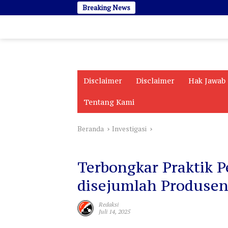
Langsung
Breaking News
ke
konten
Disclaimer
Disclaimer
Hak Jawab
Tentang Kami
Beranda
Investigasi
Investigasi
Terbongkar Praktik 
disejumlah Produsen
Redaksi
Juli 14, 2025