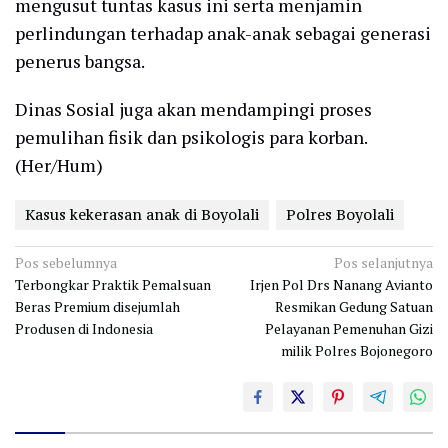
mengusut tuntas kasus ini serta menjamin
perlindungan terhadap anak-anak sebagai generasi
penerus bangsa.
Dinas Sosial juga akan mendampingi proses
pemulihan fisik dan psikologis para korban.
(Her/Hum)
Kasus kekerasan anak di Boyolali
Polres Boyolali
Navigasi
Pos sebelumnya
Pos selanjutnya
Terbongkar Praktik Pemalsuan
Irjen Pol Drs Nanang Avianto
pos
Beras Premium disejumlah
Resmikan Gedung Satuan
Produsen di Indonesia
Pelayanan Pemenuhan Gizi
milik Polres Bojonegoro