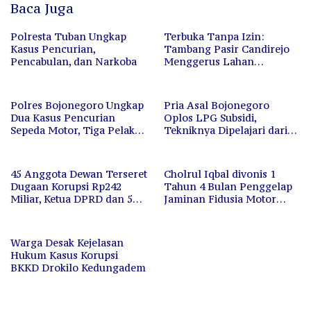
Baca Juga
Polresta Tuban Ungkap
Terbuka Tanpa Izin:
Kasus Pencurian,
Tambang Pasir Candirejo
Pencabulan, dan Narkoba
Menggerus Lahan
Pertanian, Aparat Diam
Saja
Polres Bojonegoro Ungkap
Pria Asal Bojonegoro
Dua Kasus Pencurian
Oplos LPG Subsidi,
Sepeda Motor, Tiga Pelaku
Tekniknya Dipelajari dari
Berhasil Diamankan
Media Sosial
45 Anggota Dewan Terseret
Cholrul Iqbal divonis 1
Dugaan Korupsi Rp242
Tahun 4 Bulan Penggelap
Miliar, Ketua DPRD dan 5
Jaminan Fidusia Motor
Orang Ditahan
Tuban
Warga Desak Kejelasan
Hukum Kasus Korupsi
BKKD Drokilo Kedungadem