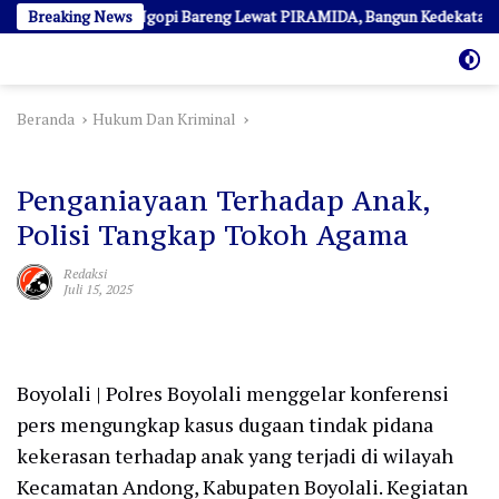
Langsung
ak Awak Media Ngopi Bareng Lewat PIRAMIDA, Bangun Kedekatan dan Si
Breaking News
ke
konten
Beranda
Hukum Dan Kriminal
Hukum Dan Kriminal
Penganiayaan Terhadap Anak,
Polisi Tangkap Tokoh Agama
Redaksi
Juli 15, 2025
Boyolali | Polres Boyolali menggelar konferensi
pers mengungkap kasus dugaan tindak pidana
kekerasan terhadap anak yang terjadi di wilayah
Kecamatan Andong, Kabupaten Boyolali. Kegiatan