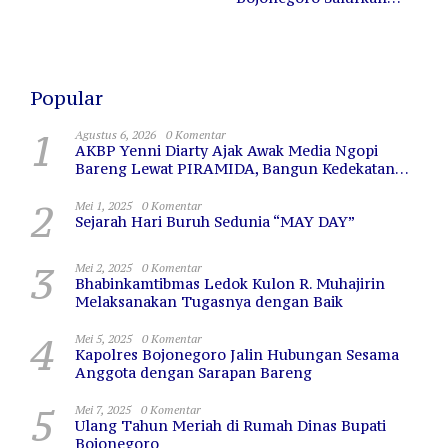
Lahan
12.000 Liter Air Bersih
untuk Warga Terdampak
Kekeringan
Popular
1
Agustus 6, 2026
0 Komentar
AKBP Yenni Diarty Ajak Awak Media Ngopi
Bareng Lewat PIRAMIDA, Bangun Kedekatan
dan Sinergi
2
Mei 1, 2025
0 Komentar
Sejarah Hari Buruh Sedunia “MAY DAY”
3
Mei 2, 2025
0 Komentar
Bhabinkamtibmas Ledok Kulon R. Muhajirin
Melaksanakan Tugasnya dengan Baik
4
Mei 5, 2025
0 Komentar
Kapolres Bojonegoro Jalin Hubungan Sesama
Anggota dengan Sarapan Bareng
5
Mei 7, 2025
0 Komentar
Ulang Tahun Meriah di Rumah Dinas Bupati
Bojonegoro