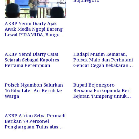
Bojonegoro
AKBP Yenni Diarty Ajak
Awak Media Ngopi Bareng
Lewat PIRAMIDA, Bangun
Kedekatan dan Sinergi
AKBP Yenni Diarty Catat
Hadapi Musim Kemarau,
Sejarah Sebagai Kapolres
Polsek Malo dan Perhutani
Pertama Perempuan
Gencar Cegah Kebakaran
Hutan dan Lahan
Polsek Ngambon Salurkan
Bupati Bojonegoro
16 Ribu Liter Air Bersih ke
Bersama Forkopimda Beri
Warga
Kejutan Tumpeng untuk
Kapolres di HUT
Bhayangkara ke-80
AKBP Afrian Setya Permadi
Berikan 79 Personel
Penghargaan Tulus atas
Dedikasi