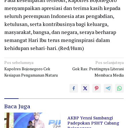
Pada kesempatan tersebut, Kapolres Bojonegoro
menyampaikan apresiasi dan terima kasih kepada
seluruh perempuan Indonesia atas pengabdian,
ketulusan, serta kontribusinya bagi keluarga,
masyarakat, bangsa, dan negara, seraya berharap
semangat Hari Ibu terus menginspirasi dalam
kehidupan sehari-hari. (Red/Hum)
Navigasi
Pos sebelumnya
Pos selanjutnya
Kapolres Bojonegoro Cek
Gok Ras: Pentingnya Literasi
pos
Kesiapan Pengamanan Nataru
Membaca Media
Baca Juga
AKBP Yenni Sambangi
Padepokan PSHT Cabang