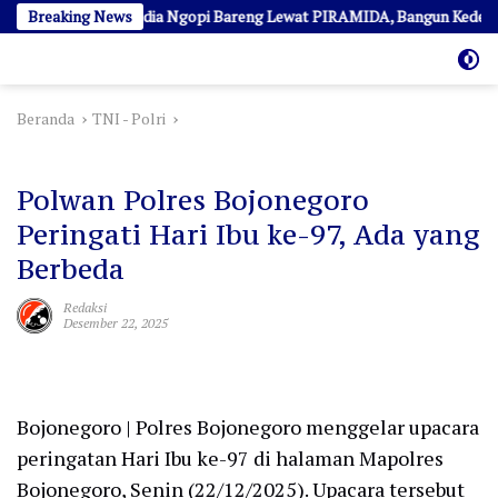
Langsung
y Ajak Awak Media Ngopi Bareng Lewat PIRAMIDA, Bangun Kedekatan d
Breaking News
ke
konten
Beranda
TNI - Polri
TNI - Polri
Polwan Polres Bojonegoro
Peringati Hari Ibu ke-97, Ada yang
Berbeda
Redaksi
Desember 22, 2025
Bojonegoro | Polres Bojonegoro menggelar upacara
peringatan Hari Ibu ke-97 di halaman Mapolres
Bojonegoro, Senin (22/12/2025). Upacara tersebut