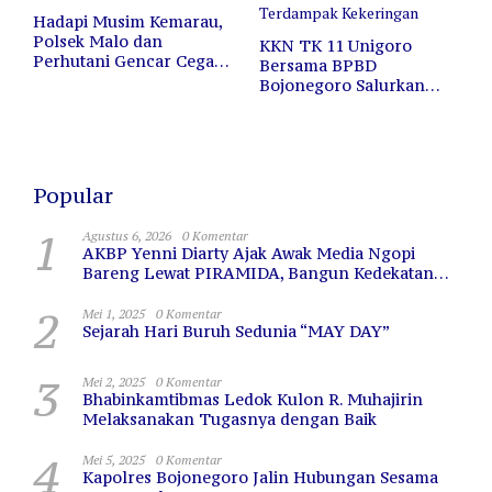
Hadapi Musim Kemarau,
Polsek Malo dan
KKN TK 11 Unigoro
Perhutani Gencar Cegah
Bersama BPBD
Kebakaran Hutan dan
Bojonegoro Salurkan
Lahan
12.000 Liter Air Bersih
untuk Warga Terdampak
Kekeringan
Popular
1
Agustus 6, 2026
0 Komentar
AKBP Yenni Diarty Ajak Awak Media Ngopi
Bareng Lewat PIRAMIDA, Bangun Kedekatan
dan Sinergi
2
Mei 1, 2025
0 Komentar
Sejarah Hari Buruh Sedunia “MAY DAY”
3
Mei 2, 2025
0 Komentar
Bhabinkamtibmas Ledok Kulon R. Muhajirin
Melaksanakan Tugasnya dengan Baik
4
Mei 5, 2025
0 Komentar
Kapolres Bojonegoro Jalin Hubungan Sesama