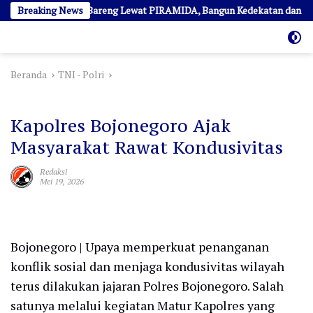
Langsung
 Media Ngopi Bareng Lewat PIRAMIDA, Bangun Kedekatan dan Sinergi
Breaking News
ke
konten
Beranda
TNI - Polri
TNI - Polri
Kapolres Bojonegoro Ajak
Masyarakat Rawat Kondusivitas
Redaksi
Mei 19, 2026
Bojonegoro | Upaya memperkuat penanganan
konflik sosial dan menjaga kondusivitas wilayah
terus dilakukan jajaran Polres Bojonegoro. Salah
satunya melalui kegiatan Matur Kapolres yang