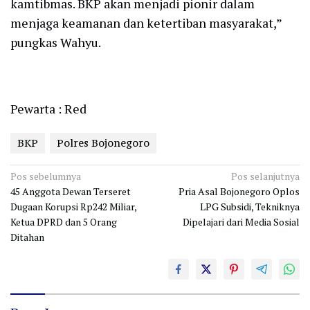
kamtibmas. BKP akan menjadi pionir dalam
menjaga keamanan dan ketertiban masyarakat,”
pungkas Wahyu.
Pewarta : Red
BKP
Polres Bojonegoro
Navigasi
Pos sebelumnya
Pos selanjutnya
45 Anggota Dewan Terseret
Pria Asal Bojonegoro Oplos
pos
Dugaan Korupsi Rp242 Miliar,
LPG Subsidi, Tekniknya
Ketua DPRD dan 5 Orang
Dipelajari dari Media Sosial
Ditahan