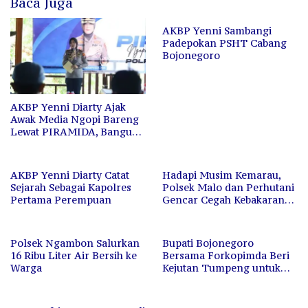
Baca Juga
AKBP Yenni Sambangi
Padepokan PSHT Cabang
Bojonegoro
AKBP Yenni Diarty Ajak
Awak Media Ngopi Bareng
Lewat PIRAMIDA, Bangun
Kedekatan dan Sinergi
AKBP Yenni Diarty Catat
Hadapi Musim Kemarau,
Sejarah Sebagai Kapolres
Polsek Malo dan Perhutani
Pertama Perempuan
Gencar Cegah Kebakaran
Hutan dan Lahan
Polsek Ngambon Salurkan
Bupati Bojonegoro
16 Ribu Liter Air Bersih ke
Bersama Forkopimda Beri
Warga
Kejutan Tumpeng untuk
Kapolres di HUT
Bhayangkara ke-80