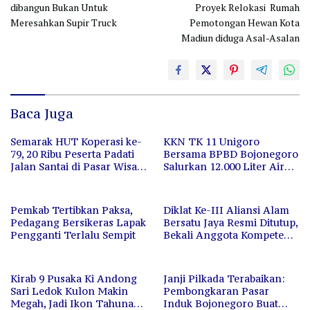
dibangun Bukan Untuk
Proyek Relokasi Rumah
Meresahkan Supir Truck
Pemotongan Hewan Kota
Madiun diduga Asal-Asalan
Baca Juga
Semarak HUT Koperasi ke-
KKN TK 11 Unigoro
79, 20 Ribu Peserta Padati
Bersama BPBD Bojonegoro
Jalan Santai di Pasar Wisata
Salurkan 12.000 Liter Air
Bojonegoro
Bersih untuk Warga
Terdampak Kekeringan
Pemkab Tertibkan Paksa,
Diklat Ke-III Aliansi Alam
Pedagang Bersikeras Lapak
Bersatu Jaya Resmi Ditutup,
Pengganti Terlalu Sempit
Bekali Anggota Kompetensi
dan Semangat Pengabdian
Kirab 9 Pusaka Ki Andong
Janji Pilkada Terabaikan:
Sari Ledok Kulon Makin
Pembongkaran Pasar
Megah, Jadi Ikon Tahunan
Induk Bojonegoro Buat