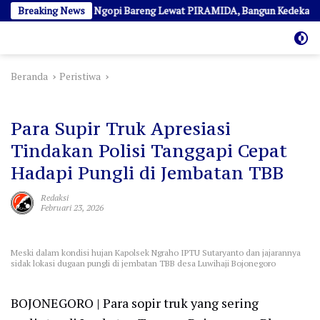
Langsung
Ajak Awak Media Ngopi Bareng Lewat PIRAMIDA, Bangun Kedekatan dan 
Breaking News
ke
konten
Beranda
Peristiwa
Peristiwa
Para Supir Truk Apresiasi
Tindakan Polisi Tanggapi Cepat
Hadapi Pungli di Jembatan TBB
Redaksi
Februari 23, 2026
Meski dalam kondisi hujan Kapolsek Ngraho IPTU Sutaryanto dan jajarannya
sidak lokasi dugaan pungli di jembatan TBB desa Luwihaji Bojonegoro
BOJONEGORO | Para sopir truk yang sering