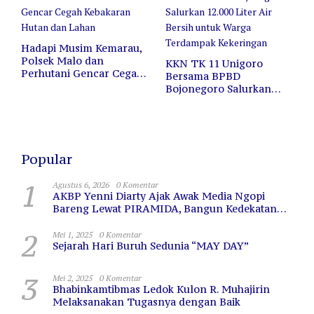
Hadapi Musim Kemarau,
Polsek Malo dan
KKN TK 11 Unigoro
Perhutani Gencar Cegah
Bersama BPBD
Kebakaran Hutan dan
Bojonegoro Salurkan
Lahan
12.000 Liter Air Bersih
untuk Warga Terdampak
Kekeringan
Popular
1
Agustus 6, 2026
0 Komentar
AKBP Yenni Diarty Ajak Awak Media Ngopi
Bareng Lewat PIRAMIDA, Bangun Kedekatan
dan Sinergi
2
Mei 1, 2025
0 Komentar
Sejarah Hari Buruh Sedunia “MAY DAY”
3
Mei 2, 2025
0 Komentar
Bhabinkamtibmas Ledok Kulon R. Muhajirin
Melaksanakan Tugasnya dengan Baik