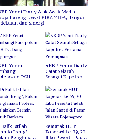
BP Yenni Diarty Ajak Awak Media
gopi Bareng Lewat PIRAMIDA, Bangun
dekatan dan Sinergi
KBP Yenni
AKBP Yenni Diarty
ambangi
Catat Sejarah
adepokan PSHT
Sebagai Kapolres
abang
Pertama
ojonegoro
Perempuan
 Balik Istilah
Semarak HUT
ondo Ireng”,
Koperasi ke-79, 20
ukan Penghinaan
Ribu Peserta Padati