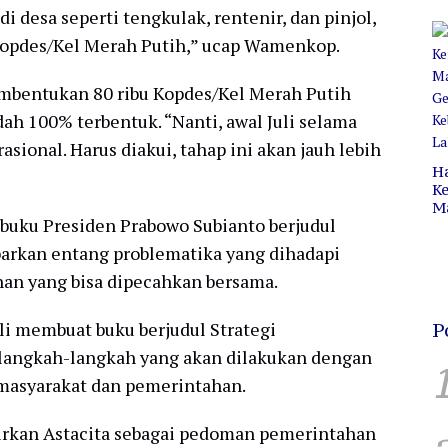
Pr
i desa seperti tengkulak, rentenir, dan pinjol,
C
Kopdes/Kel Merah Putih,” ucap Wamenkop.
B
embentukan 80 ribu Kopdes/Kel Merah Putih
ah 100% terbentuk. “Nanti, awal Juli selama
asional. Harus diakui, tahap ini akan jauh lebih
H
Ke
M
buku Presiden Prabowo Subianto berjudul
P
C
rkan entang problematika yang dihadapi
H
an yang bisa dipecahkan bersama.
i membuat buku berjudul Strategi
P
 langkah-langkah yang akan dilakukan dengan
masyarakat dan pemerintahan.
irkan Astacita sebagai pedoman pemerintahan