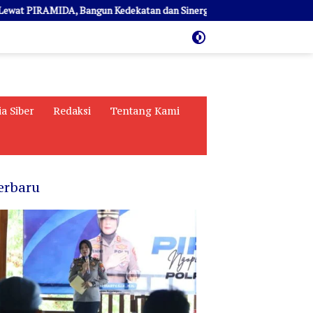
RAMIDA, Bangun Kedekatan dan Sinergi
AKBP Yenni Sambangi
a Siber
Redaksi
Tentang Kami
erbaru