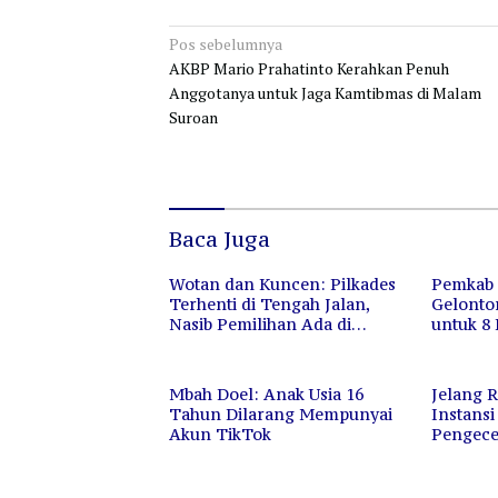
Navigasi
Pos sebelumnya
AKBP Mario Prahatinto Kerahkan Penuh
pos
Anggotanya untuk Jaga Kamtibmas di Malam
Suroan
Baca Juga
Wotan dan Kuncen: Pilkades
Pemkab 
Terhenti di Tengah Jalan,
Gelonto
Nasib Pemilihan Ada di
untuk 8 
Tangan Hakim
Mbah Doel: Anak Usia 16
Jelang R
Tahun Dilarang Mempunyai
Instans
Akun TikTok
Pengece
Pokok