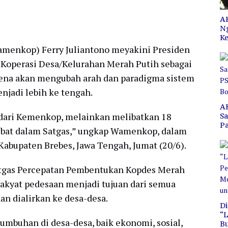
AK
N
Ke
amenkop) Ferry Juliantono meyakini Presiden
 Koperasi Desa/Kelurahan Merah Putih sebagai
rena akan mengubah arah dan paradigma sistem
njadi lebih ke tengah.
A
 dari Kemenkop, melainkan melibatkan 18
S
P
ibat dalam Satgas,” ungkap Wamenkop, dalam
C
B
 Kabupaten Brebes, Jawa Tengah, Jumat (20/6).
gas Percepatan Pembentukan Kopdes Merah
akyat pedesaan menjadi tujuan dari semua
an dialirkan ke desa-desa.
Di
“L
umbuhan di desa-desa, baik ekonomi, sosial,
B