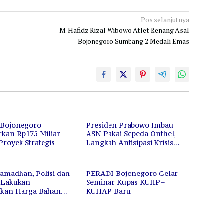
Pos selanjutnya
M. Hafidz Rizal Wibowo Atlet Renang Asal
Bojonegoro Sumbang 2 Medali Emas
Bojonegoro
Presiden Prabowo Imbau
rkan Rp175 Miliar
ASN Pakai Sepeda Onthel,
Proyek Strategis
Langkah Antisipasi Krisis
Energi Global
amadhan, Polisi dan
PERADI Bojonegoro Gelar
i Lakukan
Seminar Kupas KUHP–
kan Harga Bahan
KUHAP Baru