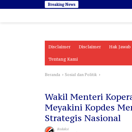
Langsung
Breaking News
ke
konten
Disclaimer
Disclaimer
Hak Jawab
Tentang Kami
Beranda
Sosial dan Politik
Sosial dan Politik
Wakil Menteri Kopera
Meyakini Kopdes Mer
Strategis Nasional
Redaksi