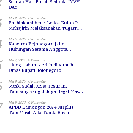
2
Sejarah Hari Buruh Sedunia “MAY
DAY”
3
Mei 2, 2025
0 Komentar
Bhabinkamtibmas Ledok Kulon R.
Muhajirin Melaksanakan Tugasnya
dengan Baik
4
Mei 5, 2025
0 Komentar
Kapolres Bojonegoro Jalin
Hubungan Sesama Anggota
dengan Sarapan Bareng
5
Mei 7, 2025
0 Komentar
Ulang Tahun Meriah di Rumah
Dinas Bupati Bojonegoro
6
Mei 9, 2025
0 Komentar
Meski Sudah Kena Teguran,
Tambang yang diduga Ilegal Masih
Terus Beroperasi
7
Mei 9, 2025
0 Komentar
APBD Lamongan 2024 Surplus
Tapi Masih Ada Tunda Bayar