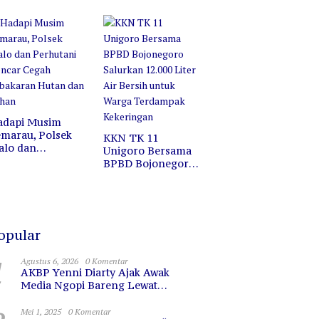
ofesi, Melainkan
Jalan Santai di
ermin untuk
Pasar Wisata
erkaca
Bojonegoro
adapi Musim
marau, Polsek
KKN TK 11
alo dan
Unigoro Bersama
erhutani Gencar
BPBD Bojonegoro
egah Kebakaran
Salurkan 12.000
utan dan Lahan
Liter Air Bersih
untuk Warga
Terdampak
Kekeringan
opular
1
Agustus 6, 2026
0 Komentar
AKBP Yenni Diarty Ajak Awak
Media Ngopi Bareng Lewat
PIRAMIDA, Bangun Kedekatan dan
Sinergi
Mei 1, 2025
0 Komentar