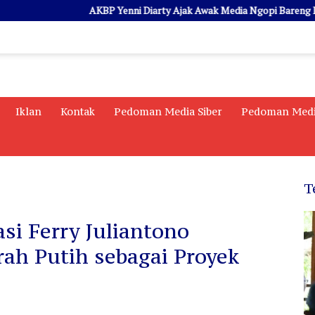
AKBP Yenni Diarty Ajak Awak Media Ngopi Bareng Lewat PI
Iklan
Kontak
Pedoman Media Siber
Pedoman Medi
T
si Ferry Juliantono
ah Putih sebagai Proyek