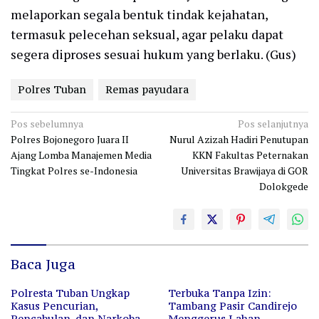
melaporkan segala bentuk tindak kejahatan,
termasuk pelecehan seksual, agar pelaku dapat
segera diproses sesuai hukum yang berlaku. (Gus)
Polres Tuban
Remas payudara
Navigasi
Pos sebelumnya
Pos selanjutnya
Polres Bojonegoro Juara II
Nurul Azizah Hadiri Penutupan
pos
Ajang Lomba Manajemen Media
KKN Fakultas Peternakan
Tingkat Polres se-Indonesia
Universitas Brawijaya di GOR
Dolokgede
Baca Juga
Polresta Tuban Ungkap
Terbuka Tanpa Izin:
Kasus Pencurian,
Tambang Pasir Candirejo
Pencabulan, dan Narkoba
Menggerus Lahan