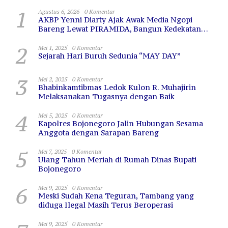
1
Agustus 6, 2026
0 Komentar
AKBP Yenni Diarty Ajak Awak Media Ngopi
Bareng Lewat PIRAMIDA, Bangun Kedekatan
dan Sinergi
2
Mei 1, 2025
0 Komentar
Sejarah Hari Buruh Sedunia “MAY DAY”
3
Mei 2, 2025
0 Komentar
Bhabinkamtibmas Ledok Kulon R. Muhajirin
Melaksanakan Tugasnya dengan Baik
4
Mei 5, 2025
0 Komentar
Kapolres Bojonegoro Jalin Hubungan Sesama
Anggota dengan Sarapan Bareng
5
Mei 7, 2025
0 Komentar
Ulang Tahun Meriah di Rumah Dinas Bupati
Bojonegoro
6
Mei 9, 2025
0 Komentar
Meski Sudah Kena Teguran, Tambang yang
diduga Ilegal Masih Terus Beroperasi
Mei 9, 2025
0 Komentar