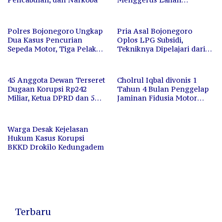
Pertanian, Aparat Diam
Saja
Polres Bojonegoro Ungkap
Pria Asal Bojonegoro
Dua Kasus Pencurian
Oplos LPG Subsidi,
Sepeda Motor, Tiga Pelaku
Tekniknya Dipelajari dari
Berhasil Diamankan
Media Sosial
45 Anggota Dewan Terseret
Cholrul Iqbal divonis 1
Dugaan Korupsi Rp242
Tahun 4 Bulan Penggelap
Miliar, Ketua DPRD dan 5
Jaminan Fidusia Motor
Orang Ditahan
Tuban
Warga Desak Kejelasan
Hukum Kasus Korupsi
BKKD Drokilo Kedungadem
Terbaru