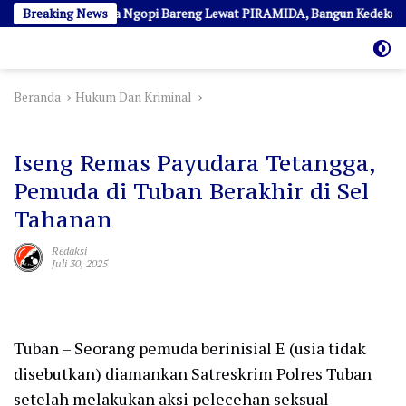
Langsung
 Ajak Awak Media Ngopi Bareng Lewat PIRAMIDA, Bangun Kedekatan dan
Breaking News
ke
konten
Beranda
Hukum Dan Kriminal
Hukum Dan Kriminal
Iseng Remas Payudara Tetangga,
Pemuda di Tuban Berakhir di Sel
Tahanan
Redaksi
Juli 30, 2025
Tuban – Seorang pemuda berinisial E (usia tidak
disebutkan) diamankan Satreskrim Polres Tuban
setelah melakukan aksi pelecehan seksual